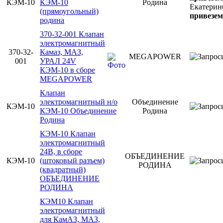
КЭМ-10
КЭМ-10
Родина
Екатерин
(прямоугольный)
привезем
родина
370-32-001 Клапан
электромагнитный
370-32-
Камаз, МАЗ,
MEGAPOWER
001
УРАЛ 24V
КЭМ-10 в сборе
MEGAPOWER
Клапан
электромагнитный н/о
Объединение
КЭМ-10
КЭМ-10 Объединение
Родина
Родина
КЭМ-10 Клапан
электромагнитный
24В, в сборе
ОБЪЕДИНЕНИЕ
КЭМ-10
(штоковый разъем)
РОДИНА
(квадратный)
ОБЪЕДИНЕНИЕ
РОДИНА
КЭМ10 Клапан
электромагнитный
для КамАЗ, МАЗ,