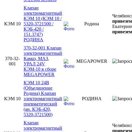
Клапан
электромагнитный
Челябинс
КЭМ 10 (КЭМ 10 /
привезем
КЭМ 10
5320-3721500 /
Родина
Екатерин
КЭБ-420 /
привезем
151.3747)
РОДИНА
370-32-001 Клапан
электромагнитный
370-32-
Камаз, МАЗ,
MEGAPOWER
001
УРАЛ 24V
КЭМ-10 в сборе
MEGAPOWER
КЭМ 10 24В
(Объединение
Родина) Клапан
КЭМ 10
электромагнитный
РОДИНА
пневматический
(ан. КЭБ-420,
5320-3721500)
Клапан
Челябинс
электромагнитный
привезем