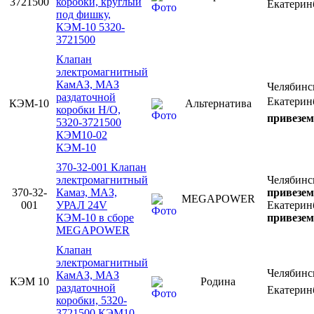
3721500
коробки, круглый
Екатерин
под фишку,
КЭМ-10 5320-
3721500
Клапан
электромагнитный
КамАЗ, МАЗ
Челябин
раздаточной
Екатерин
КЭМ-10
Альтернатива
коробки Н/О,
привезем
5320-3721500
КЭМ10-02
КЭМ-10
370-32-001 Клапан
электромагнитный
Челябинс
370-32-
Камаз, МАЗ,
привезем
MEGAPOWER
001
УРАЛ 24V
Екатерин
КЭМ-10 в сборе
привезем
MEGAPOWER
Клапан
электромагнитный
Челябин
КамАЗ, МАЗ
КЭМ 10
Родина
раздаточной
Екатерин
коробки, 5320-
3721500 КЭМ10