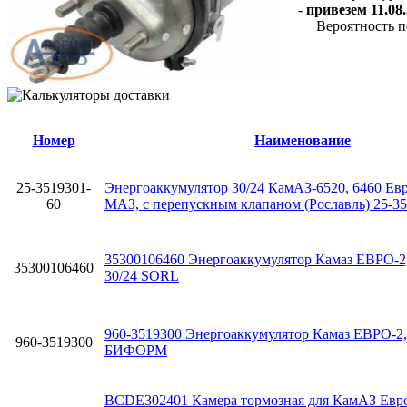
-
привезем 11.08.
Вероятность п
Номер
Наименование
25-3519301-
Энергоаккумулятор 30/24 КамАЗ-6520, 6460 Евро
60
МАЗ, с перепускным клапаном (Рославль) 25-3
35300106460 Энергоаккумулятор Камаз ЕВРО-2
35300106460
30/24 SORL
960-3519300 Энергоаккумулятор Камаз ЕВРО-2,
960-3519300
БИФОРМ
BCDE302401 Камера тормозная для КамАЗ Евр