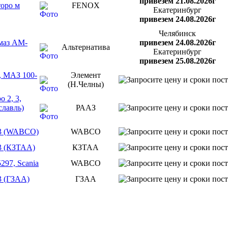
привезем 21.08.2026г
торо м
FENOX
Екатеринбург
привезем 24.08.2026г
Челябинск
амаз AM-
привезем 24.08.2026г
Альтернатива
Екатеринбург
привезем 25.08.2026г
, МАЗ 100-
Элемент
(Н.Челны)
 2, 3,
славль)
РААЗ
 3 (WABCO)
WABCO
3 (КЗТАА)
КЗТАА
297, Scania
WABCO
3 (ГЗАА)
ГЗАА