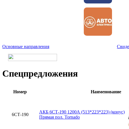
Основные направления
Свиде
Спецпредложения
Номер
Наименование
АКБ 6СТ-190 1200А (513*223*223) (конус)
6СТ-190
Прямая пол. Tornado