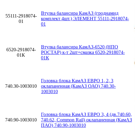
Втулка балансира КамАЗ (гроднамид
55111-2918074-
комплект 4шт.) ЭЛЕМЕНТ 55111-2918074-
01
01
Втулка балансира КамАЗ-6520 (НПО
6520-2918074-
РОСТАР) к-т 2шт+смазка 6520-2918074-
01К
01К
Головка блока КамАЗ ЕВРО 1, 2, 3
740.30-1003010
оклапаненная (КамАЗ ОАО) 740.30-
1003010
Головка блока КамАЗ ЕВРО 3, 4 (дв.740.60,
740.90-1003010
740.62, Common Rail) оклапаненная (КамАЗ
ПАО) 740.90-1003010