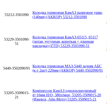
Колодка тормозная КамАЗ разрезное ушко
53212-3501090
(140мм) (АККОР) 53212-3501090
Колодка тормозная КамАЗ-65115, 65117
53229-3501090-
(литая, чугунная, короткая + длинная
51
накладка) (ZTD) 53229-3501090-51
Колодка тормозная МАЗ-5440 задняя АБС
5440-3502090/91
(к-т 2шт) 220мм (АККОР) 5440-3502090/91
Компрессор КамАЗ одноцилиндровый
53205-3509015-
d=16мм Н/О, 380л/мин, 53205-3509015-20
21
(Ижевск, Айк-Мото) 53205-3509015-21