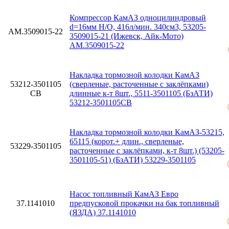
Компрессор КамАЗ одноцилиндровый
d=16мм Н/О, 416л/мин. 340см3, 53205-
АМ.3509015-22
3509015-21 (Ижевск, Айк-Мото)
АМ.3509015-22
Накладка тормозной колодки КамАЗ
53212-3501105
(сверленые, расточенные с заклёпками)
СВ
длинные к-т 8шт., 5511-3501105 (БзАТИ)
53212-3501105СВ
Накладка тормозной колодки КамАЗ-53215,
65115 (корот.+ длин., сверленые,
53229-3501105
расточенные с заклёпками, к-т 8шт.) (53205-
3501105-51) (БзАТИ) 53229-3501105
Насос топливный КамАЗ Евро
37.1141010
предпусковой прокачки на бак топливный
(ЯЗДА) 37.1141010