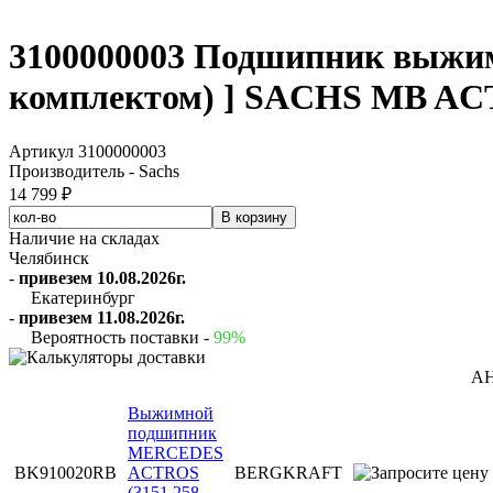
3100000003 Подшипник выжи
комплектом) ] SACHS MB A
Артикул 3100000003
Производитель - Sachs
14 799 ₽
Наличие на складах
Челябинск
-
привезем 10.08.2026г.
Екатеринбург
-
привезем 11.08.2026г.
Вероятность поставки -
99%
А
Выжимной
подшипник
MERCEDES
BK910020RB
ACTROS
BERGKRAFT
(3151 258