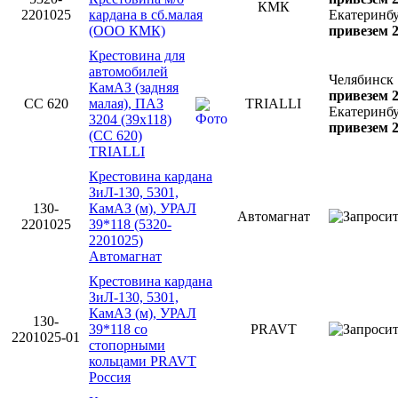
КМК
2201025
кардана в сб.малая
Екатеринб
(ООО КМК)
привезем 2
Крестовина для
автомобилей
Челябинск
КамАЗ (задняя
привезем 2
CC 620
малая), ПАЗ
TRIALLI
Екатеринб
3204 (39х118)
привезем 2
(CC 620)
TRIALLI
Крестовина кардана
ЗиЛ-130, 5301,
130-
КамАЗ (м), УРАЛ
Автомагнат
2201025
39*118 (5320-
2201025)
Автомагнат
Крестовина кардана
ЗиЛ-130, 5301,
КамАЗ (м), УРАЛ
130-
39*118 со
PRAVT
2201025-01
стопорными
кольцами PRAVT
Россия