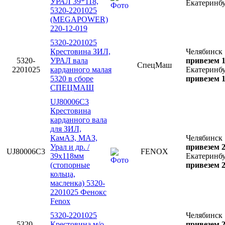
УРАЛ 39*118,
Екатеринб
5320-2201025
(MEGAPOWER)
220-12-019
5320-2201025
Крестовина ЗИЛ,
Челябинск
5320-
УРАЛ вала
привезем 1
СпецМаш
2201025
карданного малая
Екатеринб
5320 в сборе
привезем 1
СПЕЦМАШ
UJ80006C3
Крестовина
карданного вала
для ЗИЛ,
КамАЗ, МАЗ,
Челябинск
Урал и др. /
привезем 2
UJ80006C3
FENOX
39х118мм
Екатеринб
(стопорные
привезем 2
кольца,
масленка) 5320-
2201025 Фенокс
Fenox
5320-2201025
Челябинск
5320-
Крестовина м/о
привезем 2