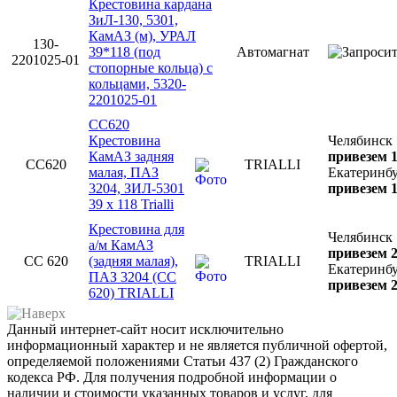
Крестовина кардана
ЗиЛ-130, 5301,
КамАЗ (м), УРАЛ
130-
39*118 (под
Автомагнат
2201025-01
стопорные кольца) с
кольцами, 5320-
2201025-01
CC620
Крестовина
Челябинск
КамАЗ задняя
привезем 1
CC620
TRIALLI
малая, ПАЗ
Екатеринб
3204, ЗИЛ-5301
привезем 1
39 х 118 Trialli
Крестовина для
Челябинск
а/м КамАЗ
привезем 2
CC 620
(задняя малая),
TRIALLI
Екатеринб
ПАЗ 3204 (CC
привезем 2
620) TRIALLI
Данный интернет-сайт носит исключительно
информационный характер и не является публичной офертой,
определяемой положениями Статьи 437 (2) Гражданского
кодекса РФ. Для получения подробной информации о
наличии и стоимости указанных товаров и услуг, для