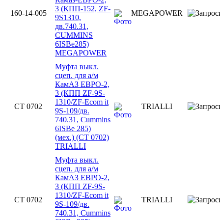
3 (КПП-152, ZF-
160-14-005
MEGAPOWER
9S1310,
дв.740.31,
CUMMINS
6ISBe285)
MEGAPOWER
Муфта выкл.
сцеп. для а/м
КамАЗ ЕВРО-2,
3 (КПП ZF-9S-
1310/ZF-Ecom it
CT 0702
TRIALLI
9S-109/дв.
740.31, Cummins
6ISBe 285)
(мех.) (CT 0702)
TRIALLI
Муфта выкл.
сцеп. для а/м
КамАЗ ЕВРО-2,
3 (КПП ZF-9S-
1310/ZF-Ecom it
CT 0702
TRIALLI
9S-109/дв.
740.31, Cummins