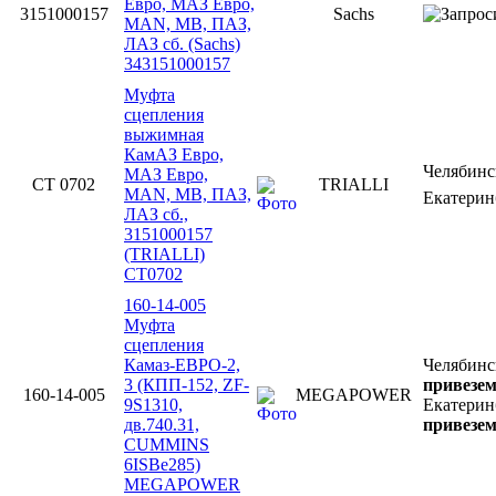
Евро, МАЗ Евро,
3151000157
Sachs
MAN, MB, ПАЗ,
ЛАЗ сб. (Sachs)
343151000157
Муфта
сцепления
выжимная
КамАЗ Евро,
Челябин
МАЗ Евро,
CT 0702
TRIALLI
MAN, MB, ПАЗ,
Екатерин
ЛАЗ сб.,
3151000157
(TRIALLI)
CT0702
160-14-005
Муфта
сцепления
Камаз-ЕВРО-2,
Челябинс
3 (КПП-152, ZF-
привезем
160-14-005
MEGAPOWER
9S1310,
Екатерин
дв.740.31,
привезем
CUMMINS
6ISBe285)
MEGAPOWER