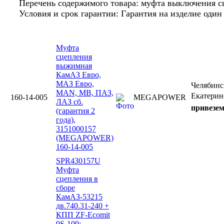
Перечень содержимого товара: муфта выключения сц
Условия и срок гарантии: Гарантия на изделие оди
Муфта
сцепления
выжимная
КамАЗ Евро,
МАЗ Евро,
Челябин
MAN, MB, ПАЗ,
Екатерин
160-14-005
MEGAPOWER
ЛАЗ сб.
привезем
(гарантия 2
года),
3151000157
(MEGAPOWER)
160-14-005
SPR430157U
Муфта
сцепления в
сборе
КамАЗ-53215
дв.740.31-240 +
КПП ZF-Ecomit
9S-109;