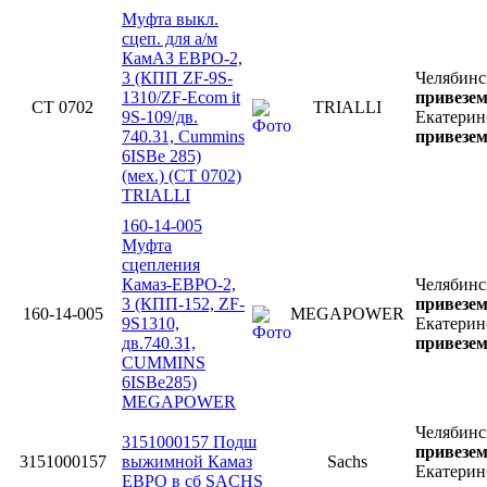
Муфта выкл.
сцеп. для а/м
КамАЗ ЕВРО-2,
3 (КПП ZF-9S-
Челябинс
1310/ZF-Ecom it
привезем
CT 0702
TRIALLI
9S-109/дв.
Екатерин
740.31, Cummins
привезем
6ISBe 285)
(мех.) (CT 0702)
TRIALLI
160-14-005
Муфта
сцепления
Камаз-ЕВРО-2,
Челябинс
3 (КПП-152, ZF-
привезем
160-14-005
MEGAPOWER
9S1310,
Екатерин
дв.740.31,
привезем
CUMMINS
6ISBe285)
MEGAPOWER
Челябинс
3151000157 Подш
привезем
3151000157
выжимной Камаз
Sachs
Екатерин
ЕВРО в сб SACHS