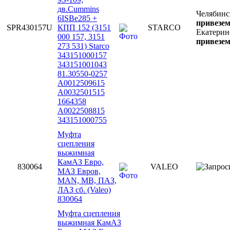
дв.Cummins
Челябинс
6ISBe285 +
привезем
SPR430157U
КПП 152 (3151
STARCO
Екатерин
000 157, 3151
привезем
273 531) Starco
343151000157
343151001043
81.30550-0257
A0012509615
A0032501515
1664358
A0022508815
343151000755
Муфта
сцепления
выжимная
КамАЗ Евро,
830064
VALEO
МАЗ Евров,
MAN, MB, ПАЗ,
ЛАЗ сб. (Valeo)
830064
Муфта сцепления
выжимная КамАЗ