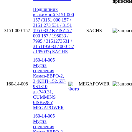
привезем
Подшипник
выжимной 3151 000
157 (3151 000 157 /
3151 273 531 / 3151
3151 000 157
195 033 / KZISZ-5 /
SACHS
000 157 / 195033 /
7995 / 3151273531 /
3151195033 / 000157
/ 195033) SACHS
160-14-005
Муфта
сцепления
Камаз-ЕВРО-2,
3 (КПП-152, ZF-
160-14-005
MEGAPOWER
9S1310,
дв.740.31,
CUMMINS
6ISBe285)
MEGAPOWER
160-14-005
Муфта
сцепления
Камаз-ЕВРО-2,