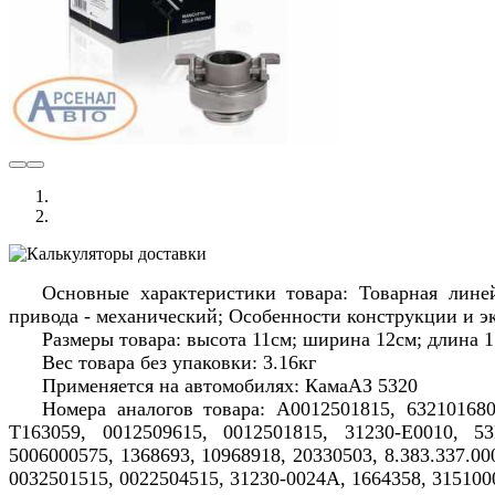
Основные характеристики товара: Товарная лин
привода - механический; Особенности конструкции и эк
Размеры товара: высота 11см; ширина 12см; длина 1
Вес товара без упаковки: 3.16кг
Применяется на автомобилях: КамаАЗ 5320
Номера аналогов товара: A0012501815, 632101680,
T163059, 0012509615, 0012501815, 31230-E0010, 53
5006000575, 1368693, 10968918, 20330503, 8.383.337.0
0032501515, 0022504515, 31230-0024A, 1664358, 31510