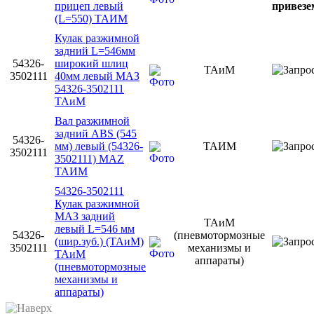
прицеп левый
привезем
(L=550) ТАИМ
Кулак разжимной
задний L=546мм
54326-
широкий шлиц
ТАиМ
3502111
40мм левый МАЗ
54326-3502111
ТАиМ
Вал разжимной
задний АВS (545
54326-
мм) левый (54326-
ТАИМ
3502111
3502111) MAZ
ТАИМ
54326-3502111
Кулак разжимной
МАЗ задний
ТАиМ
левый L=546 мм
54326-
(пневмотормозные
(шир.зуб.) (ТАиМ)
3502111
механизмы и
ТАиМ
аппараты)
(пневмотормозные
механизмы и
аппараты)