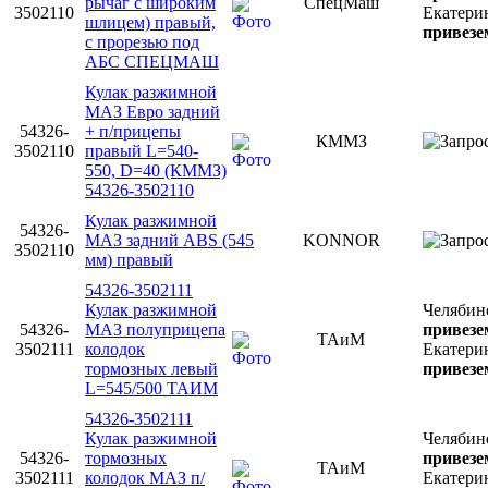
рычаг с широким
СпецМаш
3502110
Екатери
шлицем) правый,
привезем
с прорезью под
АБС СПЕЦМАШ
Кулак разжимной
МАЗ Евро задний
54326-
+ п/прицепы
КММЗ
3502110
правый L=540-
550, D=40 (КММЗ)
54326-3502110
Кулак разжимной
54326-
МАЗ задний АВS (545
KONNOR
3502110
мм) правый
54326-3502111
Кулак разжимной
Челябин
54326-
МАЗ полуприцепа
привезем
ТАиМ
3502111
колодок
Екатери
тормозных левый
привезем
L=545/500 ТАИМ
54326-3502111
Кулак разжимной
Челябин
54326-
тормозных
привезем
ТАиМ
3502111
колодок МАЗ п/
Екатери