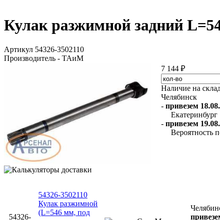
Кулак разжимной задний L=
Артикул 54326-3502110
Производитель - ТАиМ
7 144 ₽
Наличие на скла
Челябинск
-
привезем 18.08.
Екатеринбург
-
привезем 19.08.
Вероятность п
54326-3502110
Кулак разжимной
Челябин
(L=546 мм, под
54326-
привезем