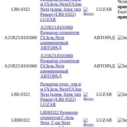
Челя
м ГАЗель Next/ГАЗон
прив
LRh 0322
Next (клим. блок тип
LUZAR
Екат
Рикор) (LRh 0322)
прив
LUZAR
A21R23.8101060
Радиатор отопителя
A21R23.8101060
ГАЗель Next
АВТОРАД
алюминиевый
АВТОРАД
A21R23.8101060
Радиатор отопителя
A21R23.8101060
ГАЗель Next
АВТОРАД
алюминиевый
АВТОРАД
Радиатор отоп. для а/
м ГАЗель Next/ГАЗон
LRh 0322
Next (клим. блок тип
LUZAR
Рикор) (LRh 0322)
LUZAR
LRH0322 Радиатор
отопителя Г-Зель
LRH0322
LUZAR
Next, Г-он Next