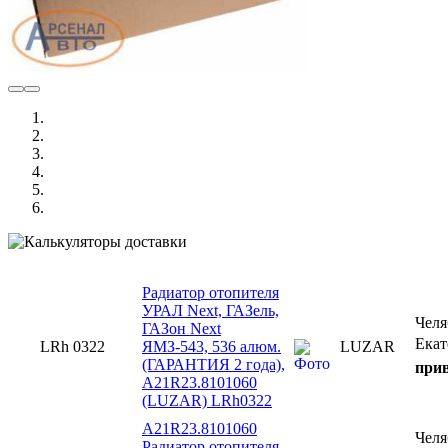
Радиатор отопителя
УРАЛ Next, ГАЗель,
Чел
ГАЗон Next
Екат
LRh 0322
ЯМЗ-543, 536 алюм.
LUZAR
(ГАРАНТИЯ 2 года),
прив
A21R23.8101060
(LUZAR) LRh0322
A21R23.8101060
Челя
Радиатор отопителя