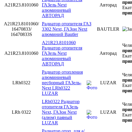
прив
A21R23.8101060
ГАЗель Next
Авторад
Екат
алюминиевый
прив
АВТОРАД
A21R23.8101060/
Радиатор отопителя ГАЗ
16470833/
3302 Next, ГАЗон Next
BAUTLER
16470833S
алюминий Bautler
A21R23.8101060
Челя
Радиатор отопителя
прив
A21R23.8101060
ГАЗель Next
Авторад
Екат
алюминиевый
прив
АВТОРАД
Радиатор отопления
Челя
алюминиевый
прив
LRh0322
несборный ГАЗель-
LUZAR
Екат
Next LRh0322
прив
LUZAR
LRh0322 Радиатор
Челя
отопителя ГАЗель
прив
LRh 0322
Next, ГАЗон Next
LUZAR
Екат
(алюм) паяный
прив
LUZAR
Радиатор отоп. для а/