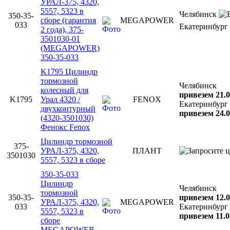
УРАЛ-375, 4320,
5557, 5323 в
Челябинск
350-35-
сборе (гарантия
MEGAPOWER
033
Екатеринбург
2 года), 375-
3501030-01
(MEGAPOWER)
350-35-033
K1795 Цилиндр
тормозной
Челябинск
колесный для
привезем 21.0
K1795
Урал 4320 /
FENOX
Екатеринбург
двухконтурный
привезем 24.0
(4320-3501030)
Фенокс Fenox
Цилиндр тормозной
375-
УРАЛ-375, 4320,
ПЛАНТ
3501030
5557, 5323 в сборе
350-35-033
Цилиндр
Челябинск
тормозной
350-35-
привезем 12.0
УРАЛ-375, 4320,
MEGAPOWER
033
Екатеринбург
5557, 5323 в
привезем 11.0
сборе
MEGAPOWER