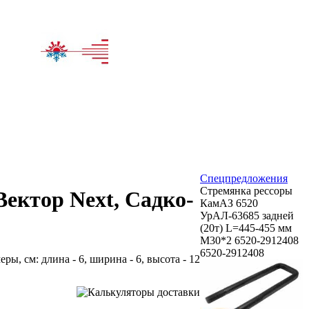
Спецпредложения
Стремянка рессоры
ектор Next, Садко-
КамАЗ 6520
УрАЛ-63685 задней
(20т) L=445-455 мм
М30*2 6520-2912408
6520-2912408
меры, см: длина - 6, ширина - 6, высота - 12