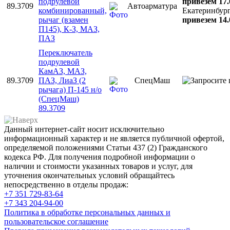
подрулевой
привезем 17.
89.3709
Автоарматура
комбинированный,
Екатеринбур
рычаг (взамен
привезем 14.
П145), К-З, МАЗ,
ПАЗ
Переключатель
подрулевой
КамАЗ, МАЗ,
89.3709
ПАЗ, ЛиаЗ (2
СпецМаш
рычага) П-145 н/о
(СпецМаш)
89.3709
Данный интернет-сайт носит исключительно
информационный характер и не является публичной офертой,
определяемой положениями Статьи 437 (2) Гражданского
кодекса РФ. Для получения подробной информации о
наличии и стоимости указанных товаров и услуг, для
уточнения окончательных условий обращайтесь
непосредственно в отделы продаж:
+7 351
729-83-64
+7 343
204-94-00
Политика в обработке персональных данных и
пользовательское соглашение