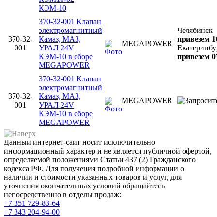
КЭМ-10
370-32-001 Клапан
электромагнитный
Челябинск
370-32-
Камаз, МАЗ,
привезем 1
MEGAPOWER
001
УРАЛ 24V
Екатеринбу
КЭМ-10 в сборе
привезем 0
MEGAPOWER
370-32-001 Клапан
электромагнитный
370-32-
Камаз, МАЗ,
MEGAPOWER
001
УРАЛ 24V
КЭМ-10 в сборе
MEGAPOWER
Данный интернет-сайт носит исключительно
информационный характер и не является публичной офертой,
определяемой положениями Статьи 437 (2) Гражданского
кодекса РФ. Для получения подробной информации о
наличии и стоимости указанных товаров и услуг, для
уточнения окончательных условий обращайтесь
непосредственно в отделы продаж:
+7 351
729-83-64
+7 343
204-94-00