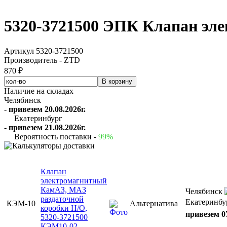
5320-3721500 ЭПК Клапан э
Артикул 5320-3721500
Производитель - ZTD
870 ₽
Наличие на складах
Челябинск
-
привезем 20.08.2026г.
Екатеринбург
-
привезем 21.08.2026г.
Вероятность поставки -
99%
Клапан
электромагнитный
КамАЗ, МАЗ
Челябинск
раздаточной
Екатеринбу
КЭМ-10
Альтернатива
коробки Н/О,
привезем 0
5320-3721500
КЭМ10-02