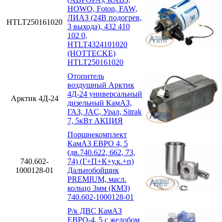
HOWO, Foton, FAW,
ЛИАЗ (24В подогрев,
HTLT250161020
3 выхода), 432 410
102 0,
HTLT4324101020
(HOTTECKE)
HTLT250161020
Отопитель
воздушный Арктик
4Д-24 универсальный
Арктик 4Д-24
дизельный КамАЗ,
ГАЗ, JAC, Урал, Sitrak
7, 5кВт АКЦИЯ
Поршнекомплект
КамАЗ ЕВРО 4, 5
(дв.740.622, 662, 73,
740.602-
74) (Г+П+К+у.к.+п)
1000128-01
Дальнобойщик
PREMIUM, масл.
кольцо 3мм (КМЗ)
740.602-1000128-01
Р/к ДВС КамАЗ
ЕВРО-4, 5 с желобом