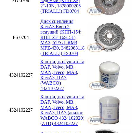
FD 0704
ведомый (КПП-ZF)
2″-10N, 1878000205
(TRIALLI) FD0704
Диск сцепления
КамАЗ Евро 2
ведущий (КПП-154;
FS 0704
КПП-ZF-16S151),
МАЗ, УРАЛ, ЯМЗ
MFZ-430, 3482083118
(TRIALLI) FS0704
Картридж осушителя
DAF, Volvo, MB,
MAN, Iveco, МАЗ,
4324102227
КамАЗ, ПА3
(WABCO)
4324102227
Картридж осушителя
DAF, Volvo, MB,
MAN, Iveco, МАЗ,
4324102227
КамАЗ, ПА3 (аналог
WABCO 4324102020)
(ZTD) 4324102227