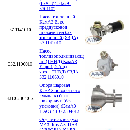
(БзАТИ) 53229-
3501105
Насос топливный
КамАЗ Евро
предпусковой
37.1141010
прокачки на бак
топливный (ЯЗДА)
37.1141010
Насос
топливоподкачивающ
ий (ТННД) КамАЗ
332.1106010
Евро 1, 2 (под
яросл.ТНВД) ЯЗДА
332.1106010
Опора шаровая
КамАЗ поворотного
кулака в сб. со
4310-2304012
шкворнями (без
упаковки) (КамАЗ
ПАО) 4310-2304012
Осушитель воздуха
МАЗ, КамАЗ, ПАЗ
(АВРОРА), КАВЗ,