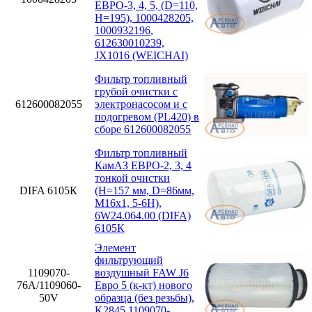
ЕВРО-3, 4, 5, (D=110,
H=195), 1000428205,
1000932196,
612630010239,
JX1016 (WEICHAI)
Фильтр топливный
грубой очистки с
612600082055
электронасосом и с
подогревом (PL420) в
сборе 612600082055
Фильтр топливный
КамАЗ ЕВРО-2, 3, 4
тонкой очистки
DIFA 6105К
(H=157 мм, D=86мм,
M16x1, 5-6H),
6W24.064.00 (DIFA)
6105К
Элемент
фильтрующий
1109070-
воздушный FAW J6
76А/1109060-
Евро 5 (к-кт) нового
50V
образца (без резьбы),
K2845 1109070-