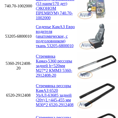
(53 наим/170 дет)
740.70-1002000
(ЭКОНОМ
ПРЕМИУМ) 740.70-
1002000
Сиденье КамАЗ Евро
водителя
53205-6800010
(анатомическое, с
подголовником)
ткань 53205-6800010
Стремянка
Камаз-5360 рессоры
5360-2912408-
задней h=520мм
20
М27*2 КММЗ 5360-
2912408-20
Стремянка рессоры
КамАЗ 6520
6520-2912408
УрАЛ-63685 задней
(20т) L=445-455 мм
М30*2 6520-2912408
Стремянка рессоры