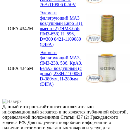
76А/110906 0-50V
Элемент
фильтрующий МАЗ
воздушный Евро-3 (1
DIFA 4342М
вместо 2) (ЯМЗ-656,
ЯМЗ-658) H=596,
D=300 8421-1109080
(DIFA)
Элемент
фильтрующий МАЗ,
ЯМЗ-238, 536, КрАЗ,
DIFA 4346М
БелАЗ воздушный (с
дном), 238Н-1109080
D-380мм, H-280мм
(DIFA)
Данный интернет-сайт носит исключительно
информационный характер и не является публичной офертой,
определяемой положениями Статьи 437 (2) Гражданского
кодекса РФ. Для получения подробной информации о
наличии и стоимости указанных товаров и услуг, для