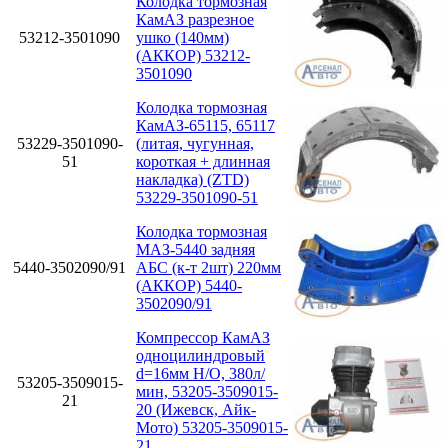
Колодка тормозная
КамАЗ разрезное
53212-3501090
ушко (140мм)
(АККОР) 53212-
3501090
Колодка тормозная
КамАЗ-65115, 65117
53229-3501090-
(литая, чугунная,
51
короткая + длинная
накладка) (ZTD)
53229-3501090-51
Колодка тормозная
МАЗ-5440 задняя
5440-3502090/91
АБС (к-т 2шт) 220мм
(АККОР) 5440-
3502090/91
Компрессор КамАЗ
одноцилиндровый
d=16мм Н/О, 380л/
53205-3509015-
мин, 53205-3509015-
21
20 (Ижевск, Айк-
Мото) 53205-3509015-
21