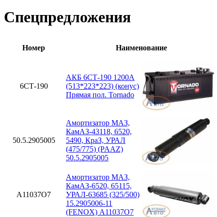
Спецпредложения
Номер
Наименование
АКБ 6СТ-190 1200А
6СТ-190
(513*223*223) (конус)
Прямая пол. Tornado
Амортизатор МАЗ,
КамАЗ-43118, 6520,
50.5.2905005
5490, КраЗ, УРАЛ
(475/775) (PAAZ)
50.5.2905005
Амортизатор МАЗ,
КамАЗ-6520, 65115,
A11037O7
УРАЛ-63685 (325/500)
15.2905006-11
(FENOX) A11037O7