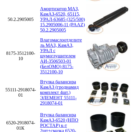
Амортизатор МАЗ,
КамАЗ-6520, 65115,
50.2.2905005
УРАЛ-63685 (325/500)
15.2905006-11 (PAAZ)
50.2.2905005
Влагомаслоотделите
ль МАЗ, КамАЗ,
УРАЛ с
8175-3512100-
шумоглушителем
10
АИ-3506503-01
(БелОМО) 8175-
3512100-10
Втулка балансира
КамАЗ (гроднамид
55111-2918074-
комплект 4шт.)
01
ЭЛЕМЕНТ 55111-
2918074-01
Втулка балансира
КамАЗ-6520 (НПО
6520-2918074-
РОСТАР) к-т
01К
2шт+смазка 6520-