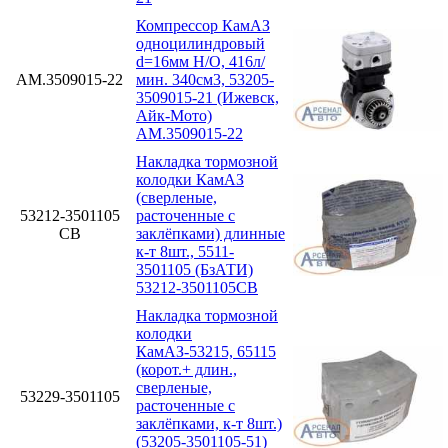
Компрессор КамАЗ
одноцилиндровый
d=16мм Н/О, 416л/
АМ.3509015-22
мин. 340см3, 53205-
3509015-21 (Ижевск,
Айк-Мото)
АМ.3509015-22
Накладка тормозной
колодки КамАЗ
(сверленые,
53212-3501105
расточенные с
СВ
заклёпками) длинные
к-т 8шт., 5511-
3501105 (БзАТИ)
53212-3501105СВ
Накладка тормозной
колодки
КамАЗ-53215, 65115
(корот.+ длин.,
сверленые,
53229-3501105
расточенные с
заклёпками, к-т 8шт.)
(53205-3501105-51)