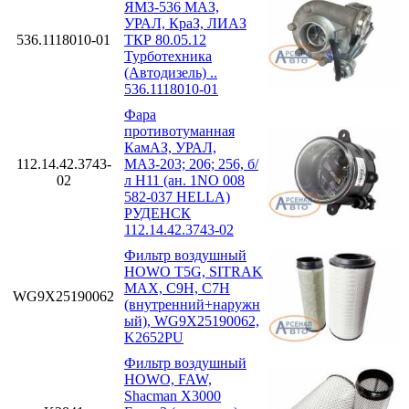
ЯМЗ-536 МАЗ,
УРАЛ, КраЗ, ЛИАЗ
536.1118010-01
ТКР 80.05.12
Турботехника
(Автодизель) ..
536.1118010-01
Фара
противотуманная
КамАЗ, УРАЛ,
112.14.42.3743-
МАЗ-203; 206; 256, б/
02
л H11 (ан. 1NO 008
582-037 HELLA)
РУДЕНСК
112.14.42.3743-02
Фильтр воздушный
HOWO T5G, SITRAK
MAX, C9H, C7H
WG9X25190062
(внутренний+наружн
ый), WG9X25190062,
K2652PU
Фильтр воздушный
HOWO, FAW,
Shacman X3000