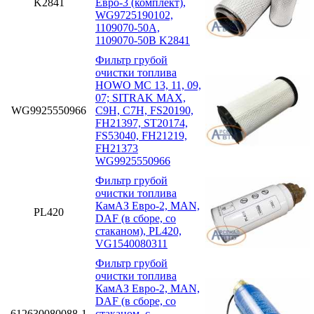
K2841
Евро-3 (комплект),
WG9725190102,
1109070-50A,
1109070-50B K2841
Фильтр грубой
очистки топлива
HOWO MC 13, 11, 09,
07; SITRAK MAX,
WG9925550966
C9H, C7H, FS20190,
FH21397, ST20174,
FS53040, FH21219,
FH21373
WG9925550966
Фильтр грубой
очистки топлива
КамАЗ Евро-2, MAN,
PL420
DAF (в сборе, со
стаканом), PL420,
VG1540080311
Фильтр грубой
очистки топлива
КамАЗ Евро-2, MAN,
DAF (в сборе, со
612630080088-1
стаканом. с