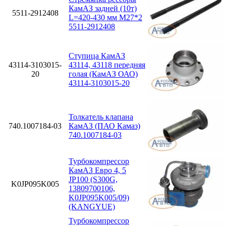
КамАЗ задней (10т)
5511-2912408
L=420-430 мм М27*2
5511-2912408
Ступица КамАЗ
43114-3103015-
43114, 43118 передняя
20
голая (КамАЗ ОАО)
43114-3103015-20
Толкатель клапана
740.1007184-03
КамАЗ (ПАО Камаз)
740.1007184-03
Турбокомпрессор
КамАЗ Евро 4, 5
JP100 (S300G,
K0JP095K005
13809700106,
K0JP095K005/09)
(KANGYUE)
Турбокомпрессор