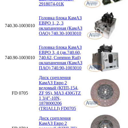
2918074-01К
Головка блока КамАЗ
ЕВРО 1, 2, 3
740.30-1003010
оклапаненная (КамАЗ
ОАО) 740.30-1003010
Головка блока КамАЗ
ЕВРО 3, 4 (дв.740.60,
740.90-1003010
740.62, Common Rail)
оклапаненная (КамАЗ
ПАО) 740.90-1003010
Диск сцепления
КамАЗ Евро 2
ведомый (КПП-154,
FD 0705
ZF 9S), МАЗ 430GTZ
1 3/4″-10N,
1878000206
(TRIALLI) FD0705
Диск сцепления
КамАЗ Евро 2