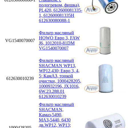
подогревом, фишка),
PL420, 612600081335-
1, 612600081335H
612630080088-1
Фильтр масляный
HOWO Евро 3, FAW
VG1540070007
J6, 1012010-81DM
VG1540070007
Фильтр масляный
SHACMAN WP13,
WP12.430; Eвро 3, 4,
5; КамАЗ, тонкой
612630010239
очистки, 1000428205,
1000932196, JX1016,
6W.23.288.01
612630010239
Фильтр масляный
SHACMAN,
Камаз-5490,
МАЗ-5440, 6430
дв.WP12, WP13;
1000428205