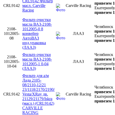
CRL9142 Фильтр
привезем 1
CRL9142
масл. Carville
Carville Racing
Екатеринбу
Racing
привезем 1
Фильтр очистки
масла ВАЗ-2108-
Челябинск
2108-
1012005-0 8
привезем 1
1012005-
конвейер
ЛААЗ
Екатеринбу
08
АвтоВАЗ
привезем 1
инд.упаковка
(ЛААЗ)
Фильтр очистки
Челябинск
2108-
масла ВАЗ-2108-
привезем 1
1012005-
ЛААЗ
1012005-1 0-04
Екатеринбу
10-04
(ЛААЗ)
привезем 1
Фильтр для а/м
Лада 2105-
08/2110-12/21
Челябинск
23/1118/2170/2190/
привезем 1
CRL9142
Vesta/XRay дв.
Carville Racing
Екатеринбу
21129/21179/Iskra
привезем 1
(масл.) (CRL9142)
CARVILLE
RACING