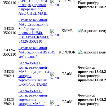
рычаг с широким
СпецМаш
3502110
Екатеринбург
шлицем) правый,
привезем 19.08.
с прорезью под
АБС СПЕЦМАШ
Кулак разжимной
МАЗ Евро задний
54326-
+ п/прицепы
КММЗ
3502110
правый L=540-
550, D=40 (КММЗ)
54326-3502110
Кулак разжимной
54326-
МАЗ задний АВS (545
KONNOR
3502110
мм) правый
54326-3502111
Кулак разжимной
Челябинск
54326-
МАЗ полуприцепа
привезем 13.08.
ТАиМ
3502111
колодок
Екатеринбург
тормозных левый
привезем 14.08.
L=545/500 ТАИМ
54326-3502111
Кулак разжимной
Челябинск
54326-
тормозных
привезем 18.08.
ТАиМ
3502111
колодок МАЗ п/
Екатеринбург