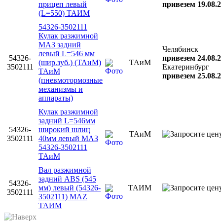
прицеп левый
привезем 19.08.
(L=550) ТАИМ
54326-3502111
Кулак разжимной
МАЗ задний
Челябинск
левый L=546 мм
54326-
привезем 24.08.
(шир.зуб.) (ТАиМ)
ТАиМ
3502111
Екатеринбург
ТАиМ
привезем 25.08.
(пневмотормозные
механизмы и
аппараты)
Кулак разжимной
задний L=546мм
54326-
широкий шлиц
ТАиМ
3502111
40мм левый МАЗ
54326-3502111
ТАиМ
Вал разжимной
задний АВS (545
54326-
мм) левый (54326-
ТАИМ
3502111
3502111) MAZ
ТАИМ