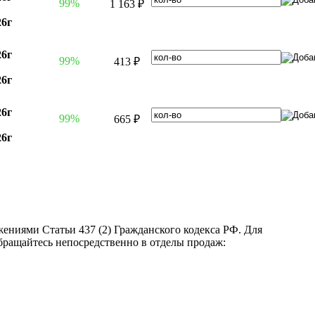
99%
1 163 ₽
26г
26г
99%
413 ₽
26г
26г
99%
665 ₽
26г
ениями Статьи 437 (2) Гражданского кодекса РФ. Для
бращайтесь непосредственно в отделы продаж: