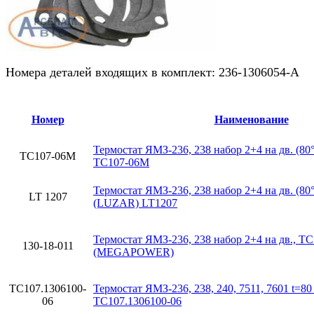
Номера деталей входящих в комплект: 236-1306054-А
Номер
Наименование
Термостат ЯМЗ-236, 238 набор 2+4 на дв. (8
ТС107-06М
ТС107-06М
Термостат ЯМЗ-236, 238 набор 2+4 на дв. (8
LT 1207
(LUZAR) LT1207
Термостат ЯМЗ-236, 238 набор 2+4 на дв., Т
130-18-011
(MEGAPOWER)
ТС107.1306100-
Термостат ЯМЗ-236, 238, 240, 7511, 7601 t=80
06
ТС107.1306100-06