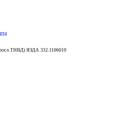
рта
росл.ТНВД) ЯЗДА 332.1106010