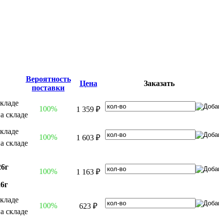
Вероятность
Цена
Заказать
поставки
100%
1 359 ₽
100%
1 603 ₽
26г
100%
1 163 ₽
26г
100%
623 ₽