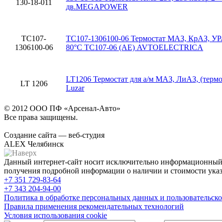
130-18-011
дв.MEGAPOWER
ТС107-
ТС107-1306100-06 Термостат МАЗ, КрАЗ, УР
1306100-06
80°С ТС107-06 (АЕ) AVTOELECTRICA
LT1206 Термостат для а/м МАЗ, ЛиАЗ, (термо
LT 1206
Luzar
© 2012 ООО ПФ «Арсенал-Авто»
Все права защищены.
Создание сайта — веб-студия
ALEX Челябинск
Данный интернет-сайт носит исключительно информационный х
получения подробной информации о наличии и стоимости указа
+7 351
729-83-64
+7 343
204-94-00
Политика в обработке персональных данных и пользовательско
Правила применения рекомендательных технологий
Условия использования cookie