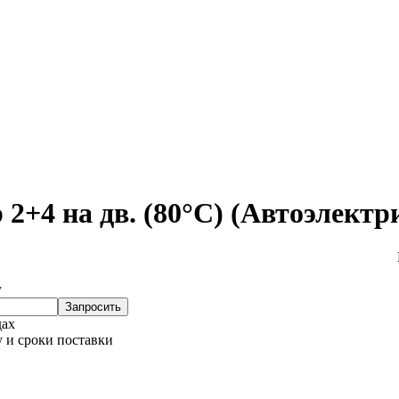
 2+4 на дв. (80°С) (Автоэлект
у
Запросить
дах