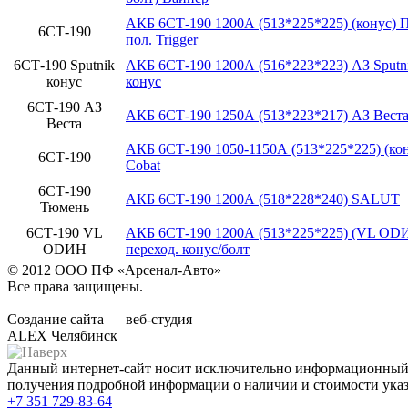
АКБ 6СТ-190 1200А (513*225*225) (конус) 
6СТ-190
пол. Trigger
6СТ-190 Sputnik
АКБ 6СТ-190 1200А (516*223*223) АЗ Sputn
конус
конус
6СТ-190 АЗ
АКБ 6СТ-190 1250А (513*223*217) АЗ Веста
Веста
АКБ 6СТ-190 1050-1150А (513*225*225) (кон
6СТ-190
Cobat
6СТ-190
АКБ 6СТ-190 1200А (518*228*240) SALUT
Тюмень
6СТ-190 VL
АКБ 6СТ-190 1200А (513*225*225) (VL ОD
ОDИН
переход. конус/болт
© 2012 ООО ПФ «Арсенал-Авто»
Все права защищены.
Создание сайта — веб-студия
ALEX Челябинск
Данный интернет-сайт носит исключительно информационный х
получения подробной информации о наличии и стоимости указа
+7 351
729-83-64