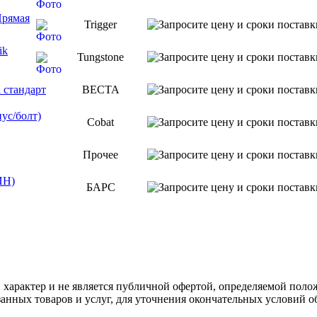
Прямая
Trigger
ik
Tungstone
 стандарт
ВЕСТА
ус/болт)
Cobat
Прочее
ИН)
БАРС
арактер и не является публичной офертой, определяемой полож
нных товаров и услуг, для уточнения окончательных условий о