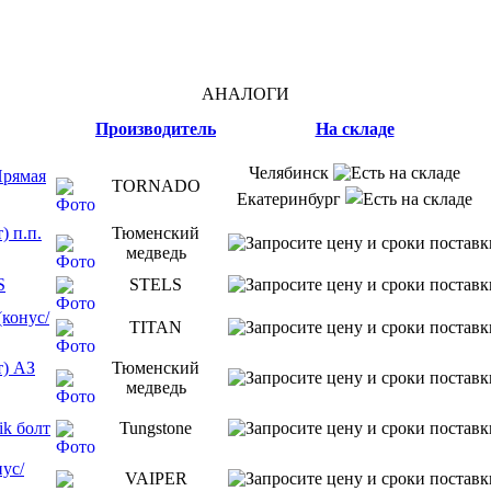
АНАЛОГИ
Производитель
На складе
Челябинск
Прямая
TORNADO
Екатеринбург
) п.п.
Тюменский
медведь
S
STELS
конус/
TITAN
т) АЗ
Тюменский
медведь
ik болт
Tungstone
ус/
VAIPER