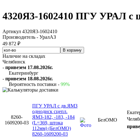
4320Я3-1602410 ПГУ УРАЛ с 
Артикул 4320Я3-1602410
Производитель - УралАЗ
49 872 ₽
Наличие на складах
Челябинск
-
привезем 17.08.2026г.
Екатеринбург
-
привезем 18.08.2026г.
Вероятность поставки -
99%
ПГУ УРАЛ с дв.ЯМЗ
однодиск сцепл.
Екате
8260-
ЯМЗ-182, -183, -184
Челяб
БелОМО
1609200-03
(L=369, штока
приве
112мм) (БелОМО)
8260-1609200-03