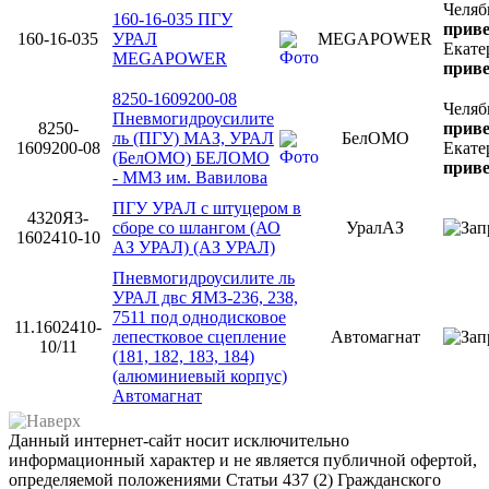
Челяб
160-16-035 ПГУ
приве
160-16-035
УРАЛ
MEGAPOWER
Екате
MEGAPOWER
приве
8250-1609200-08
Челяб
Пневмогидроусилите
8250-
приве
ль (ПГУ) МАЗ, УРАЛ
БелОМО
1609200-08
Екате
(БелОМО) БЕЛОМО
приве
- ММЗ им. Вавилова
ПГУ УРАЛ с штуцером в
4320Я3-
сборе со шлангом (АО
УралАЗ
1602410-10
АЗ УРАЛ) (АЗ УРАЛ)
Пневмогидроусилите ль
УРАЛ двс ЯМЗ-236, 238,
7511 под однодисковое
11.1602410-
лепестковое сцепление
Автомагнат
10/11
(181, 182, 183, 184)
(алюминиевый корпус)
Автомагнат
Данный интернет-сайт носит исключительно
информационный характер и не является публичной офертой,
определяемой положениями Статьи 437 (2) Гражданского