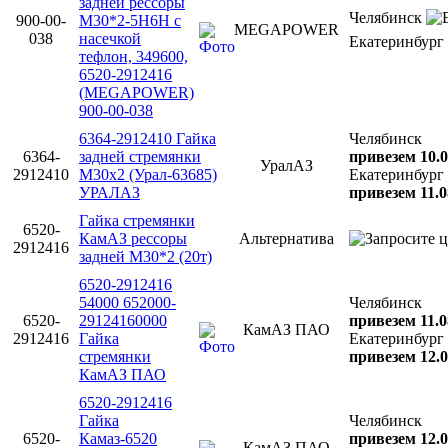
задней рессоры
Челябинск
900-00-
М30*2-5Н6Н с
MEGAPOWER
038
насечкой
Екатеринбург
тефлон, 349600,
6520-2912416
(MEGAPOWER)
900-00-038
6364-2912410 Гайка
Челябинск
6364-
задней стремянки
привезем 10.0
УралАЗ
2912410
М30х2 (Урал-63685)
Екатеринбург
УРАЛАЗ
привезем 11.0
Гайка стремянки
6520-
КамАЗ рессоры
Альтернатива
2912416
задней М30*2 (20т)
6520-2912416
54000 652000-
Челябинск
6520-
29124160000
привезем 11.0
КамАЗ ПАО
2912416
Гайка
Екатеринбург
стремянки
привезем 12.0
КамАЗ ПАО
6520-2912416
Гайка
Челябинск
6520-
Камаз-6520
привезем 12.0
КамАЗ ПАО