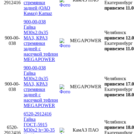
2912416
стремянки
Екатеринбург
задней (ОАО
привезем 11.0
Камаз) Kamaz
900-00-038
Гайка
М30х2.0х35
Челябинск
900-00-
МАЗ, КРАЗ
привезем 12.0
MEGAPOWER
038
стремянки
Екатеринбург
задней с
привезем 11.0
насечкой тефлон
MEGAPOWER
900-00-038
Гайка
М30х2.0х35
Челябинск
900-00-
МАЗ, КРАЗ
привезем 17.0
MEGAPOWER
038
стремянки
Екатеринбург
задней с
привезем 18.0
насечкой тефлон
MEGAPOWER
6520-2912416
Гайка
Челябинск
ГОСТ-5915
6520-
привезем 18.0
М30х2 h=30-35
КамАЗ ПАО
2912416
Екатеринбург