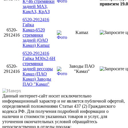
К=46 стремянки
привезем 19.0
задней МАЗ,
КамАЗ, КрАЗ
6520-2912416
Гайка
6520-
Камаз-6520
Kamaz
2912416
стремянки
задней (ОАО
Камаз) Kamaz
6520-2912416
Гайка М30х2-6Н
стремянки
6520-
Заводы ПАО
задней рессоры
2912416
"Камаз"
Камаз (ПАО
Камаз) Заводы
ПАО "Камаз"
Данный интернет-сайт носит исключительно
информационный характер и не является публичной офертой,
определяемой положениями Статьи 437 (2) Гражданского
кодекса РФ. Для получения подробной информации о
наличии и стоимости указанных товаров и услуг, для
уточнения окончательных условий обращайтесь
непосредственно в отделы продаж: