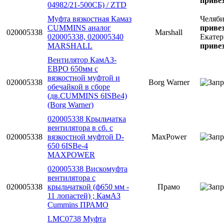
привез
04982/21-500СБ) / ZTD
Муфта вязкостная Камаз
Челяб
CUMMINS аналог
привез
020005338
Marshall
020005338, 020005340
Екатер
MARSHALL
привез
Вентилятор КамАЗ-
ЕВРО 650мм с
вязкостной муфтой и
020005338
Borg Warner
обечайкой в сборе
(дв.CUMMINS 6ISBe4)
(Borg Warner)
020005338 Крыльчатка
вентилятора в сб. с
020005338
вязкостной муфтой D-
MaxPower
650 6ISBe-4
MAXPOWER
020005338 Вискомуфта
вентилятора с
020005338
крыльчаткой (ф650 мм -
Прамо
11 лопастей) ; КамАЗ
Cummins ПРАМО
LMC0738 Муфта