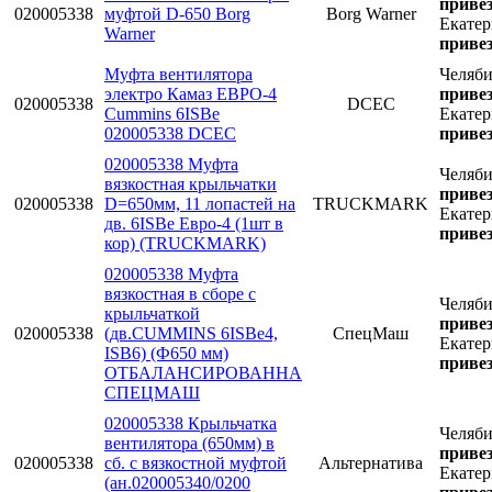
привез
020005338
муфтой D-650 Borg
Borg Warner
Екатер
Warner
привез
Муфта вентилятора
Челяб
электро Камаз ЕВРО-4
привез
020005338
DCEC
Cummins 6ISBe
Екатер
020005338 DCEC
привез
020005338 Муфта
Челяб
вязкостная крыльчатки
привез
020005338
D=650мм, 11 лопастей на
TRUCKMARK
Екатер
дв. 6ISBe Евро-4 (1шт в
привез
кор) (TRUCKMARK)
020005338 Муфта
вязкостная в сборе с
Челяб
крыльчаткой
привез
020005338
(дв.CUMMINS 6ISBe4,
СпецМаш
Екатер
ISB6) (Ф650 мм)
привез
ОТБАЛАНСИРОВАННА
СПЕЦМАШ
020005338 Крыльчатка
Челяб
вентилятора (650мм) в
привез
020005338
сб. с вязкостной муфтой
Альтернатива
Екатер
(ан.020005340/0200