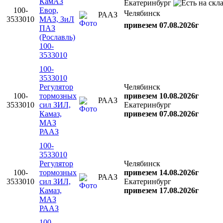
КамАЗ
Екатеринбург
100-
Евор,
Челябинск
РААЗ
3533010
МАЗ, ЗиЛ
привезем 07.08.2026г
ПАЗ
(Рославль)
100-
3533010
100-
3533010
Регулятор
Челябинск
100-
тормозных
привезем 10.08.2026г
РААЗ
3533010
сил ЗИЛ,
Екатеринбург
Камаз,
привезем 07.08.2026г
МАЗ
РААЗ
100-
3533010
Регулятор
Челябинск
100-
тормозных
привезем 14.08.2026г
РААЗ
3533010
сил ЗИЛ,
Екатеринбург
Камаз,
привезем 17.08.2026г
МАЗ
РААЗ
100-