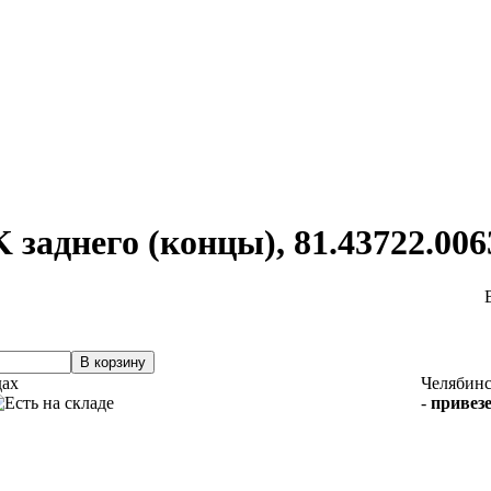
заднего (концы), 81.43722.006
дах
Челябин
-
привезе