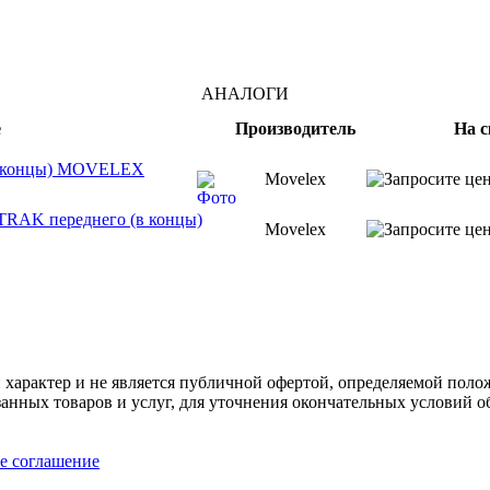
АНАЛОГИ
е
Производитель
На с
(в концы) MOVELEX
Movelex
TRAK переднего (в концы)
Movelex
арактер и не является публичной офертой, определяемой полож
нных товаров и услуг, для уточнения окончательных условий о
е соглашение