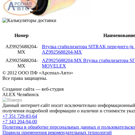
Номер
Наименовани
AZ9925688204-
Втулка стабилизатора SITRAK переднего 
MX
AZ9925688204-MX
AZ9925688204-
AZ9925688204-MX Втулка стабилизатора SI
MX
MOVELEX
© 2012 ООО ПФ «Арсенал-Авто»
Все права защищены.
Создание сайта — веб-студия
ALEX Челябинск
Данный интернет-сайт носит исключительно информационный х
получения подробной информации о наличии и стоимости указа
+7 351
729-83-64
+7 343
204-94-00
Политика в обработке персональных данных и пользовательско
Правила применения рекомендательных технологий