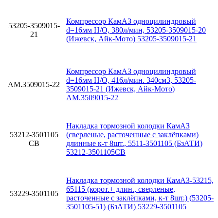
Компрессор КамАЗ одноцилиндровый
53205-3509015-
d=16мм Н/О, 380л/мин, 53205-3509015-20
21
(Ижевск, Айк-Мото) 53205-3509015-21
Компрессор КамАЗ одноцилиндровый
d=16мм Н/О, 416л/мин. 340см3, 53205-
АМ.3509015-22
3509015-21 (Ижевск, Айк-Мото)
АМ.3509015-22
Накладка тормозной колодки КамАЗ
53212-3501105
(сверленые, расточенные с заклёпками)
СВ
длинные к-т 8шт., 5511-3501105 (БзАТИ)
53212-3501105СВ
Накладка тормозной колодки КамАЗ-53215,
65115 (корот.+ длин., сверленые,
53229-3501105
расточенные с заклёпками, к-т 8шт.) (53205-
3501105-51) (БзАТИ) 53229-3501105