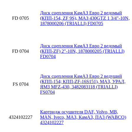
Диск сцепления КамАЗ Евро 2 ведомый
FD 0705
(КПП-154, ZF 9S), МАЗ 430GTZ 1 3/4″-10N,
1878000206 (TRIALLI) FD0705
Диск сцепления КамАЗ Евро 2 ведомый
FD 0704
(КПП-ZF) 2″-10N, 1878000205 (TRIALLI)
FD0704
Диск сцепления КамАЗ Евро 2 ведущий
(КПП-154; КПП-ZF-16S151), МАЗ, УРАЛ,
FS 0704
ЯМЗ MFZ-430, 3482083118 (TRIALLI)
FS0704
Картридж осушителя DAF, Volvo, MB,
4324102227
MAN, Iveco, МАЗ, КамАЗ, ПА3 (WABCO)
4324102227