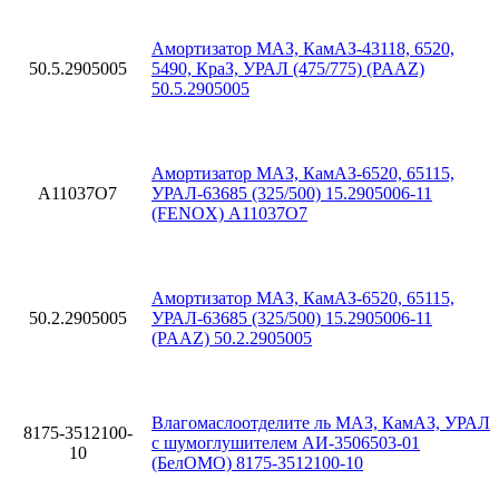
Амортизатор МАЗ, КамАЗ-43118, 6520,
50.5.2905005
5490, КраЗ, УРАЛ (475/775) (PAAZ)
50.5.2905005
Амортизатор МАЗ, КамАЗ-6520, 65115,
A11037O7
УРАЛ-63685 (325/500) 15.2905006-11
(FENOX) A11037O7
Амортизатор МАЗ, КамАЗ-6520, 65115,
50.2.2905005
УРАЛ-63685 (325/500) 15.2905006-11
(PAAZ) 50.2.2905005
Влагомаслоотделите ль МАЗ, КамАЗ, УРАЛ
8175-3512100-
с шумоглушителем АИ-3506503-01
10
(БелОМО) 8175-3512100-10