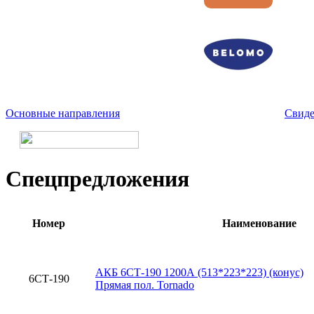
Основные направления
Свиде
Спецпредложения
Номер
Наименование
АКБ 6СТ-190 1200А (513*223*223) (конус)
6СТ-190
Прямая пол. Tornado