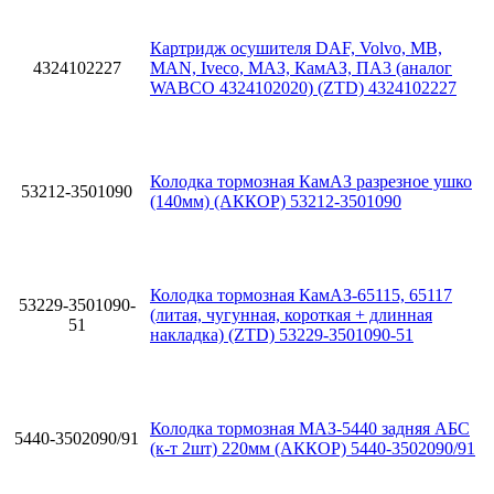
Картридж осушителя DAF, Volvo, MB,
4324102227
MAN, Iveco, МАЗ, КамАЗ, ПА3 (аналог
WABCO 4324102020) (ZTD) 4324102227
Колодка тормозная КамАЗ разрезное ушко
53212-3501090
(140мм) (АККОР) 53212-3501090
Колодка тормозная КамАЗ-65115, 65117
53229-3501090-
(литая, чугунная, короткая + длинная
51
накладка) (ZTD) 53229-3501090-51
Колодка тормозная МАЗ-5440 задняя АБС
5440-3502090/91
(к-т 2шт) 220мм (АККОР) 5440-3502090/91