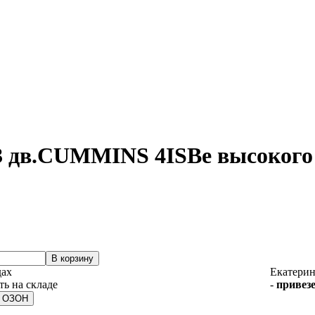
 дв.CUMMINS 4ISBe высокого да
дах
Екатерин
-
привезе
а ОЗОН