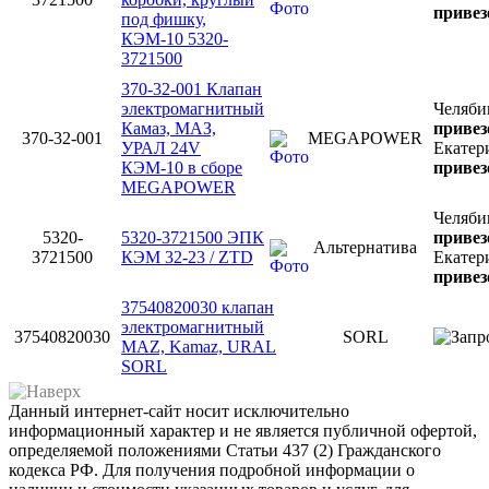
привез
под фишку,
КЭМ-10 5320-
3721500
370-32-001 Клапан
электромагнитный
Челяби
Камаз, МАЗ,
привез
370-32-001
MEGAPOWER
УРАЛ 24V
Екатер
КЭМ-10 в сборе
привез
MEGAPOWER
Челяби
5320-
5320-3721500 ЭПК
привез
Альтернатива
3721500
КЭМ 32-23 / ZTD
Екатер
привез
37540820030 клапан
электромагнитный
37540820030
SORL
MAZ, Kamaz, URAL
SORL
Данный интернет-сайт носит исключительно
информационный характер и не является публичной офертой,
определяемой положениями Статьи 437 (2) Гражданского
кодекса РФ. Для получения подробной информации о