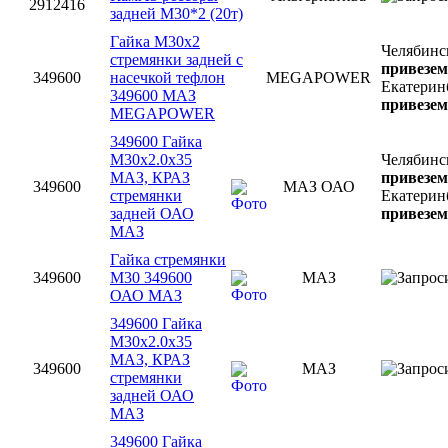
2912416
задней М30*2 (20т)
Гайка М30х2
Челябинс
стремянки задней с
привезем
349600
насечкой тефлон
MEGAPOWER
Екатерин
349600 МАЗ
привезем
MEGAPOWER
349600 Гайка
М30х2.0х35
Челябинс
МАЗ, КРАЗ
привезем
349600
МАЗ ОАО
стремянки
Екатерин
задней ОАО
привезем
МАЗ
Гайка стремянки
349600
М30 349600
МАЗ
ОАО МАЗ
349600 Гайка
М30х2.0х35
МАЗ, КРАЗ
349600
МАЗ
стремянки
задней ОАО
МАЗ
349600 Гайка