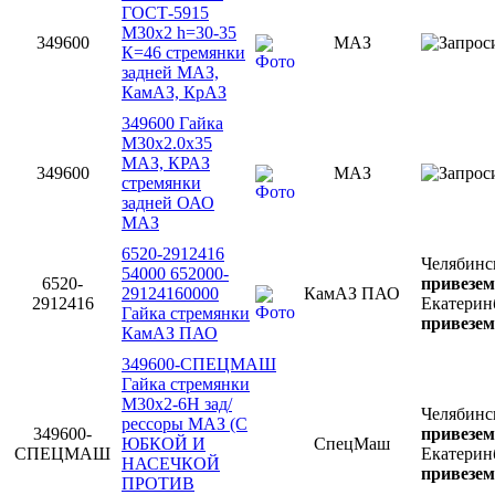
ГОСТ-5915
М30х2 h=30-35
349600
МАЗ
К=46 стремянки
задней МАЗ,
КамАЗ, КрАЗ
349600 Гайка
М30х2.0х35
МАЗ, КРАЗ
349600
МАЗ
стремянки
задней ОАО
МАЗ
6520-2912416
Челябинс
54000 652000-
6520-
привезем
29124160000
КамАЗ ПАО
2912416
Екатерин
Гайка стремянки
привезем
КамАЗ ПАО
349600-СПЕЦМАШ
Гайка стремянки
М30х2-6Н зад/
Челябинс
рессоры МАЗ (С
349600-
привезем
ЮБКОЙ И
СпецМаш
СПЕЦМАШ
Екатерин
НАСЕЧКОЙ
привезем
ПРОТИВ