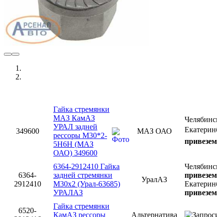
Гайка стремянки
МАЗ КамАЗ
Челябин
УРАЛ задней
Екатерин
349600
МАЗ ОАО
рессоры М30*2-
привезем
5Н6Н (МАЗ
ОАО) 349600
6364-2912410 Гайка
Челябинс
6364-
задней стремянки
привезем
УралАЗ
2912410
М30х2 (Урал-63685)
Екатерин
УРАЛАЗ
привезем
Гайка стремянки
6520-
КамАЗ рессоры
Альтернатива