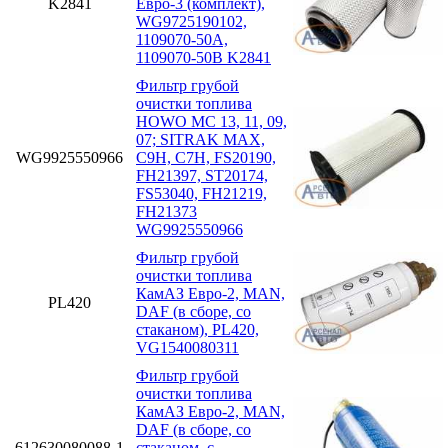
K2841
Евро-3 (комплект),
WG9725190102,
1109070-50A,
1109070-50B K2841
Фильтр грубой
очистки топлива
HOWO MC 13, 11, 09,
07; SITRAK MAX,
WG9925550966
C9H, C7H, FS20190,
FH21397, ST20174,
FS53040, FH21219,
FH21373
WG9925550966
Фильтр грубой
очистки топлива
КамАЗ Евро-2, MAN,
PL420
DAF (в сборе, со
стаканом), PL420,
VG1540080311
Фильтр грубой
очистки топлива
КамАЗ Евро-2, MAN,
DAF (в сборе, со
612630080088-1
стаканом. с