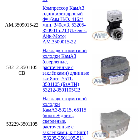
Компрессор КамАЗ
одноцилиндровый
d=16мм Н/О, 416л/
АМ.3509015-22
мин. 340см3, 53205-
3509015-21 (Ижевск,
Айк-Мото)
АМ.3509015-22
Накладка тормозной
колодки КамАЗ
(сверленые,
53212-3501105
расточенные с
СВ
заклёпками) длинные
к-т 8шт., 5511-
3501105 (БзАТИ)
53212-3501105СВ
Накладка тормозной
колодки
КамАЗ-53215, 65115
(корот.+ длин.,
сверленые,
53229-3501105
расточенные с
заклёпками, к-т 8шт.)
(53205-3501105-51)