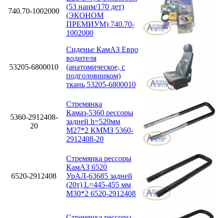
(53 наим/170 дет)
740.70-1002000
(ЭКОНОМ
ПРЕМИУМ) 740.70-
1002000
Сиденье КамАЗ Евро
водителя
53205-6800010
(анатомическое, с
подголовником)
ткань 53205-6800010
Стремянка
Камаз-5360 рессоры
5360-2912408-
задней h=520мм
20
М27*2 КММЗ 5360-
2912408-20
Стремянка рессоры
КамАЗ 6520
6520-2912408
УрАЛ-63685 задней
(20т) L=445-455 мм
М30*2 6520-2912408
Стремянка рессоры