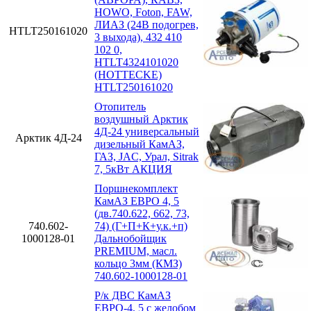
HOWO, Foton, FAW,
ЛИАЗ (24В подогрев,
HTLT250161020
3 выхода), 432 410
102 0,
HTLT4324101020
(HOTTECKE)
HTLT250161020
Отопитель
воздушный Арктик
4Д-24 универсальный
Арктик 4Д-24
дизельный КамАЗ,
ГАЗ, JAC, Урал, Sitrak
7, 5кВт АКЦИЯ
Поршнекомплект
КамАЗ ЕВРО 4, 5
(дв.740.622, 662, 73,
740.602-
74) (Г+П+К+у.к.+п)
1000128-01
Дальнобойщик
PREMIUM, масл.
кольцо 3мм (КМЗ)
740.602-1000128-01
Р/к ДВС КамАЗ
ЕВРО-4, 5 с желобом