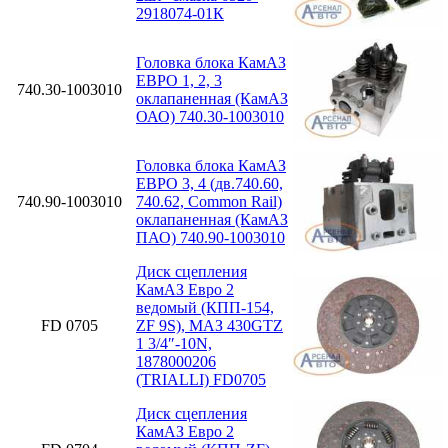
2918074-01К
Головка блока КамАЗ
ЕВРО 1, 2, 3
740.30-1003010
оклапаненная (КамАЗ
ОАО) 740.30-1003010
Головка блока КамАЗ
ЕВРО 3, 4 (дв.740.60,
740.90-1003010
740.62, Common Rail)
оклапаненная (КамАЗ
ПАО) 740.90-1003010
Диск сцепления
КамАЗ Евро 2
ведомый (КПП-154,
FD 0705
ZF 9S), МАЗ 430GTZ
1 3/4″-10N,
1878000206
(TRIALLI) FD0705
Диск сцепления
КамАЗ Евро 2