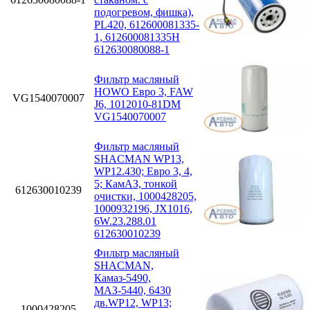
подогревом, фишка),
PL420, 612600081335-
1, 612600081335H
612630080088-1
Фильтр масляный
HOWO Евро 3, FAW
VG1540070007
J6, 1012010-81DM
VG1540070007
Фильтр масляный
SHACMAN WP13,
WP12.430; Eвро 3, 4,
5; КамАЗ, тонкой
612630010239
очистки, 1000428205,
1000932196, JX1016,
6W.23.288.01
612630010239
Фильтр масляный
SHACMAN,
Камаз-5490,
МАЗ-5440, 6430
дв.WP12, WP13;
1000428205