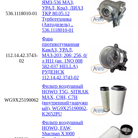
ЯМЗ-536 МАЗ,
УРАЛ, КраЗ, ЛИАЗ
536.1118010-01
ТКР 80.05.12
Турботехника
(Автодизель) ..
536.1118010-01
Фара
противотуманная
КамАЗ, УРАЛ,
112.14.42.3743-
МАЗ-203; 206; 256, б/
02
л H11 (ан. 1NO 008
582-037 HELLA)
РУДЕНСК
112.14.42.3743-02
Фильтр воздушный
HOWO T5G, SITRAK
MAX, C9H, C7H
WG9X25190062
(внутренний+наружн
ый), WG9X25190062,
K2652PU
Фильтр воздушный
HOWO, FAW,
Shacman X3000