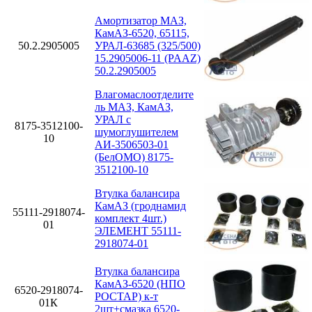
Амортизатор МАЗ,
КамАЗ-6520, 65115,
50.2.2905005
УРАЛ-63685 (325/500)
15.2905006-11 (PAAZ)
50.2.2905005
Влагомаслоотделите
ль МАЗ, КамАЗ,
УРАЛ с
8175-3512100-
шумоглушителем
10
АИ-3506503-01
(БелОМО) 8175-
3512100-10
Втулка балансира
КамАЗ (гроднамид
55111-2918074-
комплект 4шт.)
01
ЭЛЕМЕНТ 55111-
2918074-01
Втулка балансира
КамАЗ-6520 (НПО
6520-2918074-
РОСТАР) к-т
01К
2шт+смазка 6520-