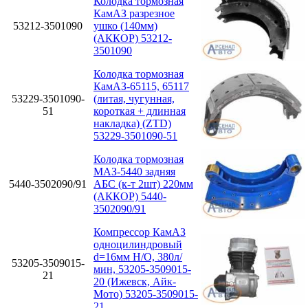
Колодка тормозная
КамАЗ разрезное
53212-3501090
ушко (140мм)
(АККОР) 53212-
3501090
Колодка тормозная
КамАЗ-65115, 65117
53229-3501090-
(литая, чугунная,
51
короткая + длинная
накладка) (ZTD)
53229-3501090-51
Колодка тормозная
МАЗ-5440 задняя
5440-3502090/91
АБС (к-т 2шт) 220мм
(АККОР) 5440-
3502090/91
Компрессор КамАЗ
одноцилиндровый
d=16мм Н/О, 380л/
53205-3509015-
мин, 53205-3509015-
21
20 (Ижевск, Айк-
Мото) 53205-3509015-
21