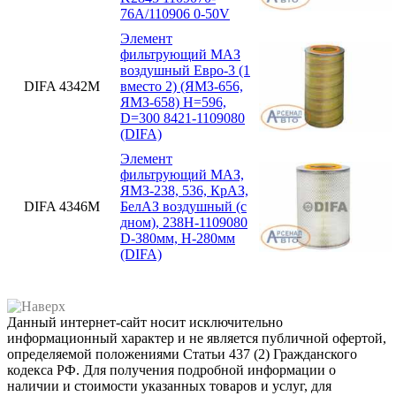
76А/110906 0-50V
Элемент
фильтрующий МАЗ
воздушный Евро-3 (1
DIFA 4342М
вместо 2) (ЯМЗ-656,
ЯМЗ-658) H=596,
D=300 8421-1109080
(DIFA)
Элемент
фильтрующий МАЗ,
ЯМЗ-238, 536, КрАЗ,
DIFA 4346М
БелАЗ воздушный (с
дном), 238Н-1109080
D-380мм, H-280мм
(DIFA)
Данный интернет-сайт носит исключительно
информационный характер и не является публичной офертой,
определяемой положениями Статьи 437 (2) Гражданского
кодекса РФ. Для получения подробной информации о
наличии и стоимости указанных товаров и услуг, для