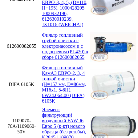
ЕВРО-3, 4, 5, (D=110,
H=195), 1000428205,
1000932196,
612630010239,
JX1016 (WEICHAI)
Фильтр топливный
грубой очистки с
612600082055
электронасосом и с
подогревом (PL420) в
сборе 612600082055
Фильтр топливный
КамАЗ ЕВРО-2, 3, 4
тонкой очистки
DIFA 6105К
(H=157 мм, D=86мм,
M16x1, 5-6H),
6W24.064.00 (DIFA)
6105К
Элемент
фильтрующий
1109070-
воздушный FAW J6
76А/1109060-
Евро 5 (к-кт) нового
50V
образца (без резьбы),
K2845 1109070-