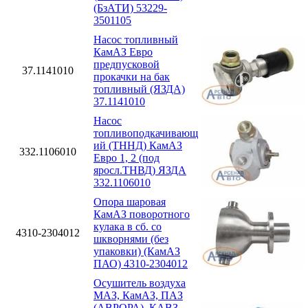
(БзАТИ) 53229-
3501105
Насос топливный
КамАЗ Евро
предпусковой
37.1141010
прокачки на бак
топливный (ЯЗДА)
37.1141010
Насос
топливоподкачивающ
ий (ТННД) КамАЗ
332.1106010
Евро 1, 2 (под
яросл.ТНВД) ЯЗДА
332.1106010
Опора шаровая
КамАЗ поворотного
кулака в сб. со
4310-2304012
шкворнями (без
упаковки) (КамАЗ
ПАО) 4310-2304012
Осушитель воздуха
МАЗ, КамАЗ, ПАЗ
(АВРОРА), КАВЗ,