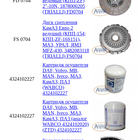
FD 0704
ведомый (КПП-ZF)
2″-10N, 1878000205
(TRIALLI) FD0704
Диск сцепления
КамАЗ Евро 2
ведущий (КПП-154;
FS 0704
КПП-ZF-16S151),
МАЗ, УРАЛ, ЯМЗ
MFZ-430, 3482083118
(TRIALLI) FS0704
Картридж осушителя
DAF, Volvo, MB,
MAN, Iveco, МАЗ,
4324102227
КамАЗ, ПА3
(WABCO)
4324102227
Картридж осушителя
DAF, Volvo, MB,
MAN, Iveco, МАЗ,
4324102227
КамАЗ, ПА3 (аналог
WABCO 4324102020)
(ZTD) 4324102227