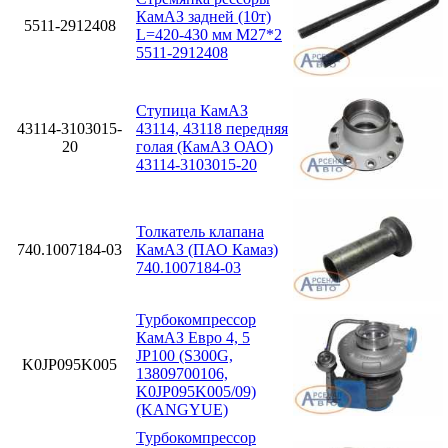
КамАЗ задней (10т)
5511-2912408
L=420-430 мм М27*2
5511-2912408
Ступица КамАЗ
43114-3103015-
43114, 43118 передняя
20
голая (КамАЗ ОАО)
43114-3103015-20
Толкатель клапана
740.1007184-03
КамАЗ (ПАО Камаз)
740.1007184-03
Турбокомпрессор
КамАЗ Евро 4, 5
JP100 (S300G,
K0JP095K005
13809700106,
K0JP095K005/09)
(KANGYUE)
Турбокомпрессор