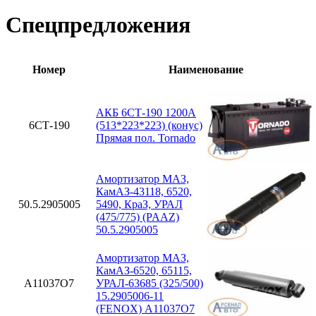
Спецпредложения
Номер
Наименование
АКБ 6СТ-190 1200А
6СТ-190
(513*223*223) (конус)
Прямая пол. Tornado
Амортизатор МАЗ,
КамАЗ-43118, 6520,
50.5.2905005
5490, КраЗ, УРАЛ
(475/775) (PAAZ)
50.5.2905005
Амортизатор МАЗ,
КамАЗ-6520, 65115,
A11037O7
УРАЛ-63685 (325/500)
15.2905006-11
(FENOX) A11037O7