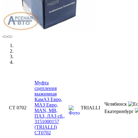
Муфта
сцепления
выжимная
КамАЗ Евро,
Челябинск
МАЗ Евро,
CT 0702
TRIALLI
MAN, MB,
Екатеринбург
ПАЗ, ЛАЗ сб.,
3151000157
(TRIALLI)
CT0702