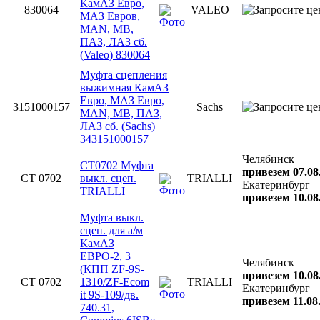
КамАЗ Евро,
830064
VALEO
МАЗ Евров,
MAN, MB,
ПАЗ, ЛАЗ сб.
(Valeo) 830064
Муфта сцепления
выжимная КамАЗ
Евро, МАЗ Евро,
3151000157
Sachs
MAN, MB, ПАЗ,
ЛАЗ сб. (Sachs)
343151000157
Челябинск
CT0702 Муфта
привезем 07.08
CT 0702
выкл. сцеп.
TRIALLI
Екатеринбург
TRIALLI
привезем 10.08
Муфта выкл.
сцеп. для а/м
КамАЗ
ЕВРО-2, 3
Челябинск
(КПП ZF-9S-
привезем 10.08
CT 0702
1310/ZF-Ecom
TRIALLI
Екатеринбург
it 9S-109/дв.
привезем 11.08
740.31,