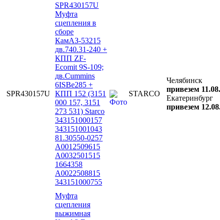
SPR430157U
Муфта
сцепления в
сборе
КамАЗ-53215
дв.740.31-240 +
КПП ZF-
Ecomit 9S-109;
дв.Cummins
Челябинск
6ISBe285 +
привезем 11.08
SPR430157U
КПП 152 (3151
STARCO
Екатеринбург
000 157, 3151
привезем 12.08
273 531) Starco
343151000157
343151001043
81.30550-0257
A0012509615
A0032501515
1664358
A0022508815
343151000755
Муфта
сцепления
выжимная