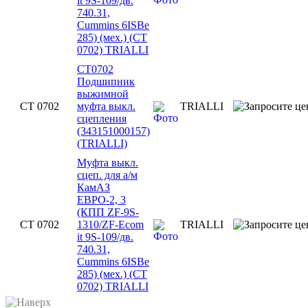
it 9S-109/дв.
740.31,
Cummins 6ISBe
285) (мех.) (CT
0702) TRIALLI
CT0702
Подшипник
выжимной
CT 0702
муфта выкл.
TRIALLI
сцепления
(343151000157)
(TRIALLI)
Муфта выкл.
сцеп. для а/м
КамАЗ
ЕВРО-2, 3
(КПП ZF-9S-
CT 0702
1310/ZF-Ecom
TRIALLI
it 9S-109/дв.
740.31,
Cummins 6ISBe
285) (мех.) (CT
0702) TRIALLI