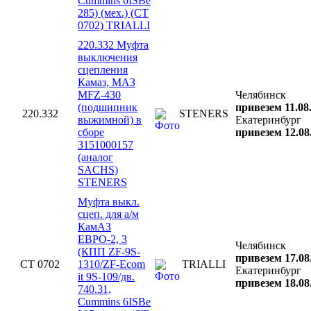
Cummins 6ISBe
285) (мех.) (CT
0702) TRIALLI
220.332 Муфта
выключения
сцепления
Камаз, МАЗ
MFZ-430
Челябинск
(подшипник
привезем 11.08
220.332
STENERS
выжимной) в
Екатеринбург
сборе
привезем 12.08
3151000157
(аналог
SACHS)
STENERS
Муфта выкл.
сцеп. для а/м
КамАЗ
ЕВРО-2, 3
Челябинск
(КПП ZF-9S-
привезем 17.08
CT 0702
1310/ZF-Ecom
TRIALLI
Екатеринбург
it 9S-109/дв.
привезем 18.08
740.31,
Cummins 6ISBe