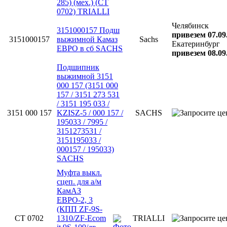
285) (мех.) (CT
0702) TRIALLI
Челябинск
3151000157 Подш
привезем 07.09
3151000157
выжимной Камаз
Sachs
Екатеринбург
ЕВРО в сб SACHS
привезем 08.09
Подшипник
выжимной 3151
000 157 (3151 000
157 / 3151 273 531
/ 3151 195 033 /
3151 000 157
KZISZ-5 / 000 157 /
SACHS
195033 / 7995 /
3151273531 /
3151195033 /
000157 / 195033)
SACHS
Муфта выкл.
сцеп. для а/м
КамАЗ
ЕВРО-2, 3
(КПП ZF-9S-
CT 0702
1310/ZF-Ecom
TRIALLI