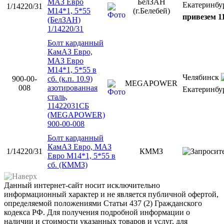
МАЗ Евро
БелЗАН
Екатеринбу
1/14220/31
М14*1, 5*55
(г.Белебей)
привезем 11
(БелЗАН)
1/14220/31
Болт карданный
КамАЗ Евро,
МАЗ Евро
М14*1, 5*55 в
Челябинск
900-00-
сб. (к.п. 10.9)
MEGAPOWER
008
азотированная
Екатеринбу
сталь,
11422031СБ
(MEGAPOWER)
900-00-008
Болт карданный
КамАЗ Евро, МАЗ
1/14220/31
КММЗ
Евро М14*1, 5*55 в
сб. (КММЗ)
Данный интернет-сайт носит исключительно
информационный характер и не является публичной офертой,
определяемой положениями Статьи 437 (2) Гражданского
кодекса РФ. Для получения подробной информации о
наличии и стоимости указанных товаров и услуг, для