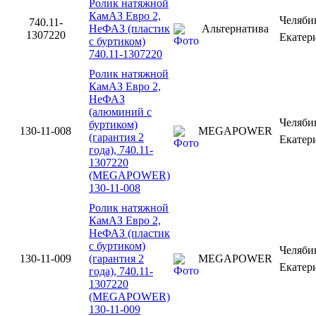
Ролик натяжной
КамАЗ Евро 2,
Челяби
740.11-
НеФАЗ (пластик
Альтернатива
1307220
Екатер
с буртиком)
740.11-1307220
Ролик натяжной
КамАЗ Евро 2,
НеФАЗ
(алюминий с
Челяби
буртиком)
130-11-008
MEGAPOWER
(гарантия 2
Екатер
года), 740.11-
1307220
(MEGAPOWER)
130-11-008
Ролик натяжной
КамАЗ Евро 2,
НеФАЗ (пластик
с буртиком)
Челяби
130-11-009
(гарантия 2
MEGAPOWER
Екатер
года), 740.11-
1307220
(MEGAPOWER)
130-11-009