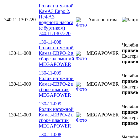
Ролик натяжной
КамАЗ Евро 2,
НеФАЗ
740.11.1307220
Альтернатива
водяного насоса
(с буртиком)
740.11.1307220
130-11-008
Челяби
Ролик натяжной
привез
130-11-008
Камаз-ЕВРО-2 в
MEGAPOWER
Екатер
сборе алюминий
привез
MEGAPOWER
130-11-009
Челяби
Ролик натяжной
привез
130-11-009
Камаз-ЕВРО-2 в
MEGAPOWER
Екатер
сборе пластик
привез
MEGAPOWER
130-11-009
Челяби
Ролик натяжной
привез
130-11-009
Камаз-ЕВРО-2 в
MEGAPOWER
Екатер
сборе пластик
привез
MEGAPOWER
130-11-008
Челяби