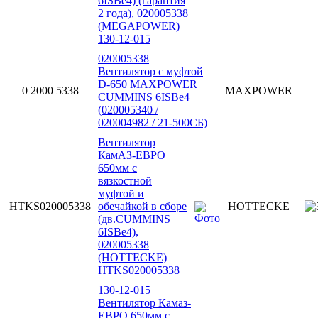
6ISBe4) (гарантия
2 года), 020005338
(MEGAPOWER)
130-12-015
020005338
Вентилятор с муфтой
D-650 MAXPOWER
0 2000 5338
MAXPOWER
CUMMINS 6ISBe4
(020005340 /
020004982 / 21-500СБ)
Вентилятор
КамАЗ-ЕВРО
650мм с
вязкостной
муфтой и
HTKS020005338
обечайкой в сборе
HOTTECKE
(дв.CUMMINS
6ISBe4),
020005338
(HOTTECKE)
HTKS020005338
130-12-015
Вентилятор Камаз-
ЕВРО 650мм с