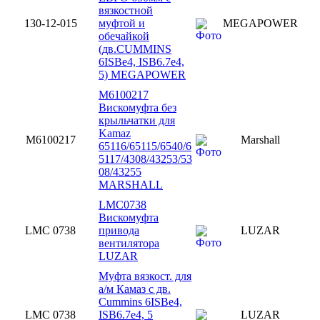
вязкостной
130-12-015
муфтой и
MEGAPOWER
обечайкой
(дв.CUMMINS
6ISBe4, ISB6.7e4,
5) MEGAPOWER
M6100217
Вискомуфта без
крыльчатки для
Kamaz
M6100217
Marshall
65116/65115/6540/6
5117/4308/43253/53
08/43255
MARSHALL
LMC0738
Вискомуфта
LMC 0738
привода
LUZAR
вентилятора
LUZAR
Муфта вязкост. для
а/м Камаз c дв.
Cummins 6ISBe4,
LMC 0738
ISB6.7e4, 5
LUZAR