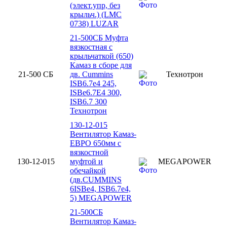
(элект.упр, без
крыльч.) (LMC
0738) LUZAR
21-500СБ Муфта
вязкостная с
крыльчаткой (650)
Камаз в сборе для
21-500 СБ
дв. Cummins
Технотрон
ISB6.7e4 245,
ISBe6.7E4 300,
ISB6.7 300
Технотрон
130-12-015
Вентилятор Камаз-
ЕВРО 650мм с
вязкостной
130-12-015
муфтой и
MEGAPOWER
обечайкой
(дв.CUMMINS
6ISBe4, ISB6.7e4,
5) MEGAPOWER
21-500СБ
Вентилятор Камаз-