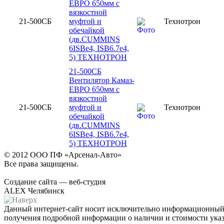
ЕВРО 650мм с
вязкостной
21-500СБ
муфтой и
Технотрон
обечайкой
(дв.CUMMINS
6ISBe4, ISB6.7e4,
5) ТЕХНОТРОН
21-500СБ
Вентилятор Камаз-
ЕВРО 650мм с
вязкостной
21-500СБ
муфтой и
Технотрон
обечайкой
(дв.CUMMINS
6ISBe4, ISB6.7e4,
5) ТЕХНОТРОН
© 2012 ООО ПФ «Арсенал-Авто»
Все права защищены.
Создание сайта — веб-студия
ALEX Челябинск
Данный интернет-сайт носит исключительно информационный х
получения подробной информации о наличии и стоимости указа