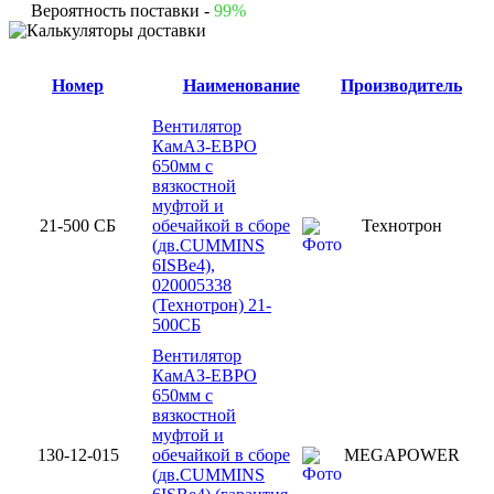
Вероятность поставки -
99%
Номер
Наименование
Производитель
Вентилятор
КамАЗ-ЕВРО
650мм с
вязкостной
муфтой и
21-500 СБ
обечайкой в сборе
Технотрон
(дв.CUMMINS
6ISBe4),
020005338
(Технотрон) 21-
500СБ
Вентилятор
КамАЗ-ЕВРО
650мм с
вязкостной
муфтой и
130-12-015
обечайкой в сборе
MEGAPOWER
(дв.CUMMINS