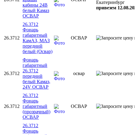
Екатеринбург
кабины 24В
привезем 12.08.20
белый Камаз
ОСВАР
26.3712
Фонарь
габаритный
26.3712
ОСВАР
КамАЗ, МАЗ
передний
белый (Освар)
Фонарь
габаритный
26.3712
26.3712
освар
передний
белый Камаз,
24V ОСВАР
26.3712
Фонарь
26.3712
габаритный
ОСВАР
(прозрачный)
ОСВАР
26.3712
Фонарь