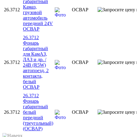
габаритный
Камаз,
26.3712
ОСВАР
грузовой
автомобиль
передний 24V
ОСВАР
26.3712
Фонарь
габаритный
для КамАЗ,
ЛАЗ и др. /
26.3712
ОСВАР
24В (R5W)
автопоезд, 2
контакта,
белый
ОСВАР
26.3712
Фонарь
габаритный
26.3712
белый
ОСВАР
передний
(треугольный)
(ОСВАР)