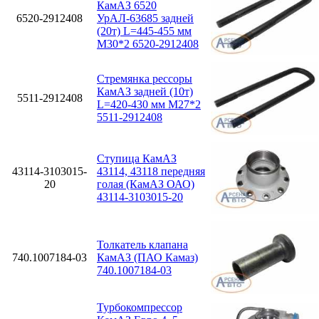
КамАЗ 6520
6520-2912408
УрАЛ-63685 задней
(20т) L=445-455 мм
М30*2 6520-2912408
Стремянка рессоры
КамАЗ задней (10т)
5511-2912408
L=420-430 мм М27*2
5511-2912408
Ступица КамАЗ
43114-3103015-
43114, 43118 передняя
20
голая (КамАЗ ОАО)
43114-3103015-20
Толкатель клапана
740.1007184-03
КамАЗ (ПАО Камаз)
740.1007184-03
Турбокомпрессор