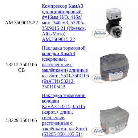
Компрессор КамАЗ
одноцилиндровый
d=16мм Н/О, 416л/
АМ.3509015-22
мин. 340см3, 53205-
3509015-21 (Ижевск,
Айк-Мото)
АМ.3509015-22
Накладка тормозной
колодки КамАЗ
(сверленые,
53212-3501105
расточенные с
СВ
заклёпками) длинные
к-т 8шт., 5511-3501105
(БзАТИ) 53212-
3501105СВ
Накладка тормозной
колодки
КамАЗ-53215, 65115
(корот.+ длин.,
сверленые,
53229-3501105
расточенные с
заклёпками, к-т 8шт.)
(53205-3501105-51)