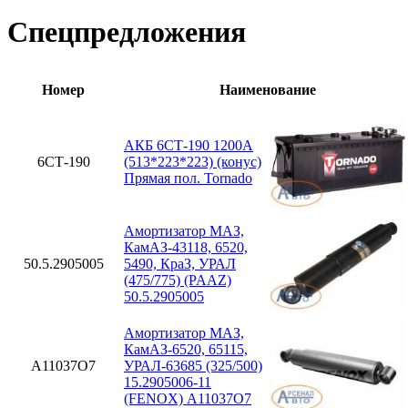
Спецпредложения
Номер
Наименование
АКБ 6СТ-190 1200А
6СТ-190
(513*223*223) (конус)
Прямая пол. Tornado
Амортизатор МАЗ,
КамАЗ-43118, 6520,
50.5.2905005
5490, КраЗ, УРАЛ
(475/775) (PAAZ)
50.5.2905005
Амортизатор МАЗ,
КамАЗ-6520, 65115,
A11037O7
УРАЛ-63685 (325/500)
15.2905006-11
(FENOX) A11037O7