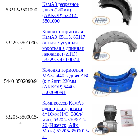
КамАЗ разрезное
53212-3501090
ушко (140мм)
(АККОР) 53212-
3501090
Колодка тормозная
КамАЗ-65115, 65117
53229-3501090-
(литая, чугунная,
51
короткая + длинная
накладка) (ZTD)
53229-3501090-51
Колодка тормозная
МАЗ-5440 задняя АБС
5440-3502090/91
(к-т 2шт) 220мм
(АККОР) 5440-
3502090/91
Компрессор КамАЗ
одноцилиндровый
d=16мм Н/О, 380л/
53205-3509015-
мин, 53205-3509015-
21
20 (Ижевск, Айк-
Мото) 53205-3509015-
21