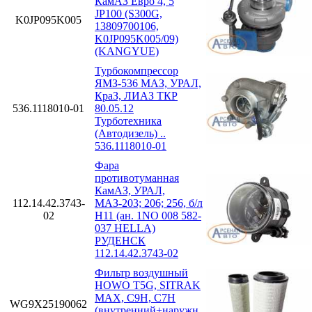
КамАЗ Евро 4, 5
JP100 (S300G,
K0JP095K005
13809700106,
K0JP095K005/09)
(KANGYUE)
Турбокомпрессор
ЯМЗ-536 МАЗ, УРАЛ,
КраЗ, ЛИАЗ ТКР
536.1118010-01
80.05.12
Турботехника
(Автодизель) ..
536.1118010-01
Фара
противотуманная
КамАЗ, УРАЛ,
112.14.42.3743-
МАЗ-203; 206; 256, б/л
02
H11 (ан. 1NO 008 582-
037 HELLA)
РУДЕНСК
112.14.42.3743-02
Фильтр воздушный
HOWO T5G, SITRAK
MAX, C9H, C7H
WG9X25190062
(внутренний+наружн