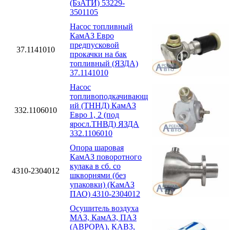
(БзАТИ) 53229-
3501105
Насос топливный
КамАЗ Евро
предпусковой
37.1141010
прокачки на бак
топливный (ЯЗДА)
37.1141010
Насос
топливоподкачивающ
ий (ТННД) КамАЗ
332.1106010
Евро 1, 2 (под
яросл.ТНВД) ЯЗДА
332.1106010
Опора шаровая
КамАЗ поворотного
кулака в сб. со
4310-2304012
шкворнями (без
упаковки) (КамАЗ
ПАО) 4310-2304012
Осушитель воздуха
МАЗ, КамАЗ, ПАЗ
(АВРОРА), КАВЗ,