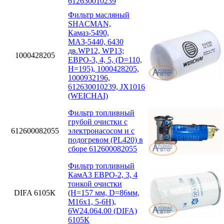
612630010239
Фильтр масляный
SHACMAN,
Камаз-5490,
МАЗ-5440, 6430
дв.WP12, WP13;
1000428205
ЕВРО-3, 4, 5, (D=110,
H=195), 1000428205,
1000932196,
612630010239, JX1016
(WEICHAI)
Фильтр топливный
грубой очистки с
612600082055
электронасосом и с
подогревом (PL420) в
сборе 612600082055
Фильтр топливный
КамАЗ ЕВРО-2, 3, 4
тонкой очистки
DIFA 6105К
(H=157 мм, D=86мм,
M16x1, 5-6H),
6W24.064.00 (DIFA)
6105К