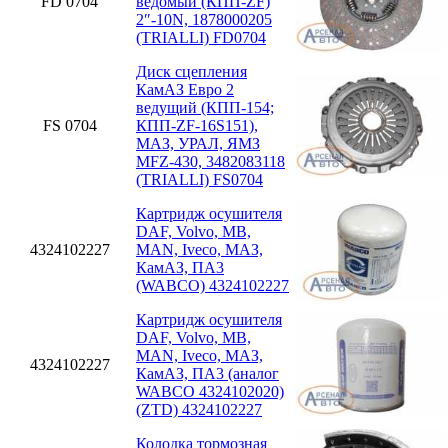
FD 0704
ведомый (КПП-ZF)
2″-10N, 1878000205
(TRIALLI) FD0704
Диск сцепления
КамАЗ Евро 2
ведущий (КПП-154;
FS 0704
КПП-ZF-16S151),
МАЗ, УРАЛ, ЯМЗ
MFZ-430, 3482083118
(TRIALLI) FS0704
Картридж осушителя
DAF, Volvo, MB,
4324102227
MAN, Iveco, МАЗ,
КамАЗ, ПА3
(WABCO) 4324102227
Картридж осушителя
DAF, Volvo, MB,
MAN, Iveco, МАЗ,
4324102227
КамАЗ, ПА3 (аналог
WABCO 4324102020)
(ZTD) 4324102227
Колодка тормозная