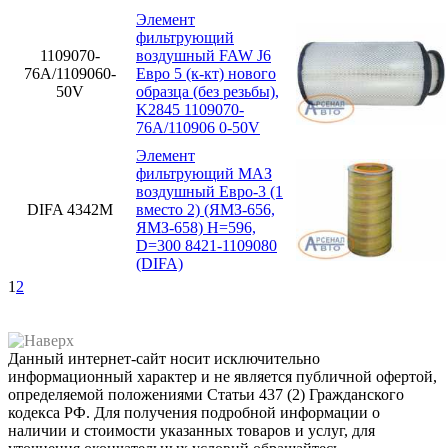
Элемент
фильтрующий
1109070-
воздушный FAW J6
76А/1109060-
Евро 5 (к-кт) нового
50V
образца (без резьбы),
K2845 1109070-
76А/110906 0-50V
Элемент
фильтрующий МАЗ
воздушный Евро-3 (1
DIFA 4342М
вместо 2) (ЯМЗ-656,
ЯМЗ-658) H=596,
D=300 8421-1109080
(DIFA)
1
2
Данный интернет-сайт носит исключительно
информационный характер и не является публичной офертой,
определяемой положениями Статьи 437 (2) Гражданского
кодекса РФ. Для получения подробной информации о
наличии и стоимости указанных товаров и услуг, для