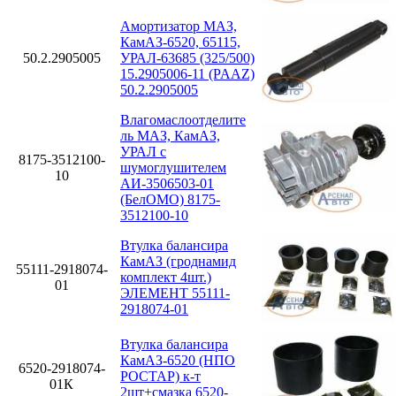
Амортизатор МАЗ,
КамАЗ-6520, 65115,
50.2.2905005
УРАЛ-63685 (325/500)
15.2905006-11 (PAAZ)
50.2.2905005
Влагомаслоотделите
ль МАЗ, КамАЗ,
УРАЛ с
8175-3512100-
шумоглушителем
10
АИ-3506503-01
(БелОМО) 8175-
3512100-10
Втулка балансира
КамАЗ (гроднамид
55111-2918074-
комплект 4шт.)
01
ЭЛЕМЕНТ 55111-
2918074-01
Втулка балансира
КамАЗ-6520 (НПО
6520-2918074-
РОСТАР) к-т
01К
2шт+смазка 6520-