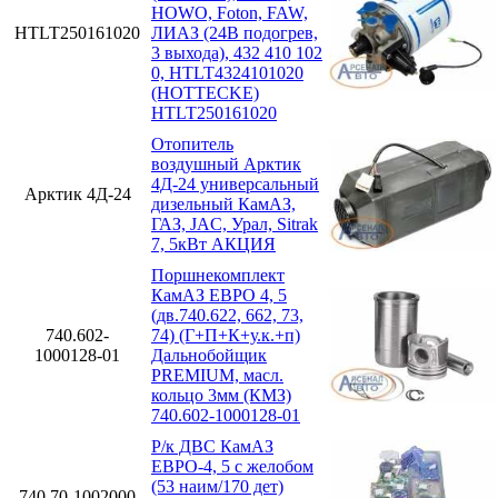
HOWO, Foton, FAW,
HTLT250161020
ЛИАЗ (24В подогрев,
3 выхода), 432 410 102
0, HTLT4324101020
(HOTTECKE)
HTLT250161020
Отопитель
воздушный Арктик
4Д-24 универсальный
Арктик 4Д-24
дизельный КамАЗ,
ГАЗ, JAC, Урал, Sitrak
7, 5кВт АКЦИЯ
Поршнекомплект
КамАЗ ЕВРО 4, 5
(дв.740.622, 662, 73,
740.602-
74) (Г+П+К+у.к.+п)
1000128-01
Дальнобойщик
PREMIUM, масл.
кольцо 3мм (КМЗ)
740.602-1000128-01
Р/к ДВС КамАЗ
ЕВРО-4, 5 с желобом
(53 наим/170 дет)
740.70-1002000