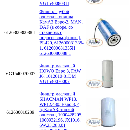
VG1540080311
Фильтр грубой
очистки топлива
КамАЗ Евро-2, MAN,
DAF (в сборе, со
612630080088-1
стаканом. с
подогревом, фишка),
PL420, 612600081335-
1, 612600081335H
612630080088-1
Фильтр масляный
HOWO Евро 3, FAW
VG1540070007
J6, 1012010-81DM
VG1540070007
Фильтр масляный
SHACMAN WP13,
WP12.430; Eвро 3, 4,
5; КамАЗ, тонкой
612630010239
очистки, 1000428205,
1000932196, JX1016,
6W.23.288.01