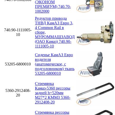
(ЭКОНОМ
ПРЕМИУМ) 740.70-
1002000
Редуктор привода
ТНВД КамАЗ Евро 3,
4 Cоmmon Rail в
740.90-1111005-
сборе,
10
МУРОММАШЗАВОД
(ОАО Камаз) 740.90-
1111005-10
Сиденье КамАЗ Евро
водителя
53205-6800010
(анатомическое, с
подголовником) ткань
53205-6800010
Стремянка
Камаз-5360 рессоры
5360-2912408-
задней h=520мм
20
М27*2 КММЗ 5360-
2912408-20
Стремянка рессоры