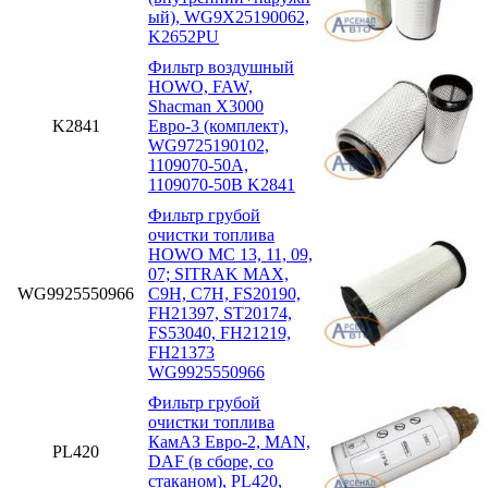
ый), WG9X25190062,
K2652PU
Фильтр воздушный
HOWO, FAW,
Shacman X3000
K2841
Евро-3 (комплект),
WG9725190102,
1109070-50A,
1109070-50B K2841
Фильтр грубой
очистки топлива
HOWO MC 13, 11, 09,
07; SITRAK MAX,
WG9925550966
C9H, C7H, FS20190,
FH21397, ST20174,
FS53040, FH21219,
FH21373
WG9925550966
Фильтр грубой
очистки топлива
КамАЗ Евро-2, MAN,
PL420
DAF (в сборе, со
стаканом), PL420,