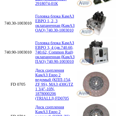
2918074-01К
Головка блока КамАЗ
ЕВРО 1, 2, 3
740.30-1003010
оклапаненная (КамАЗ
ОАО) 740.30-1003010
Головка блока КамАЗ
ЕВРО 3, 4 (дв.740.60,
740.90-1003010
740.62, Common Rail)
оклапаненная (КамАЗ
ПАО) 740.90-1003010
Диск сцепления
КамАЗ Евро 2
ведомый (КПП-154,
FD 0705
ZF 9S), МАЗ 430GTZ
1 3/4″-10N,
1878000206
(TRIALLI) FD0705
Диск сцепления
КамАЗ Евро 2