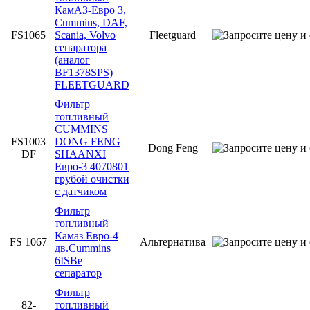
КамАЗ-Евро 3,
Cummins, DAF,
FS1065
Scania, Volvo
Fleetguard
сепаратора
(аналог
BF1378SPS)
FLEETGUARD
Фильтр
топливный
CUMMINS
FS1003
DONG FENG
Dong Feng
DF
SHAANXI
Евро-3 4070801
грубой очистки
с датчиком
Фильтр
топливный
Камаз Евро-4
FS 1067
Альтернатива
дв.Cummins
6ISBe
сепаратор
Фильтр
82-
топливный