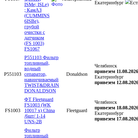
Екатеринбург
ISMe; ISLe)
; КамАЗ
(CUMMINS
6ISBe),
грубой
очистки с
датчиком
(FS 1003)
FS1067
P551103 Фильтр
топливный,
Челябинск
водный
привезем 11.08.202
P551103
сепаратор,
Donaldson
Екатеринбург
навинчиваемый
привезем 12.08.202
TWIST&DRAIN
DONALDSON
ФТ Fleetguard
Челябинск
FS1003 (WK
привезем 18.08.202
FS1003
10017 x) China
Fleetguard
Екатеринбург
/6шт/ 1-14
привезем 17.08.202
UNS-2B
Фильтр
топливный