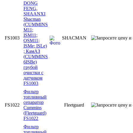
DONG
FENG,
SHAANXI
Shacman
(CUMMINS
M11;
ISM11;
FS1003
SHACMAN
QSM11;
ISMe; ISLe)
; КамАЗ
(CUMMINS
6ISBe)
грубой
очистки с
датчиком
FS1003
Фильтр
топливный
сепаратор
FS1022
Fleetguard
Cummins
(Fleetguard)
FS1022
Фильтр
топливный