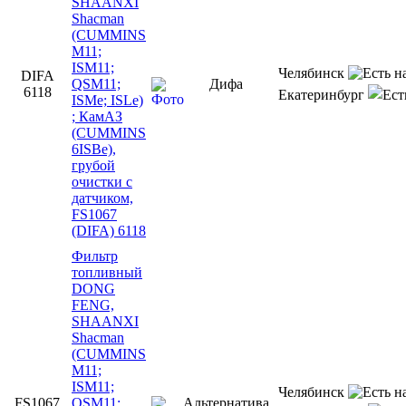
SHAANXI
Shacman
(CUMMINS
M11;
ISM11;
Челябинск
DIFA
QSM11;
Дифа
6118
Екатеринбург
ISMe; ISLe)
; КамАЗ
(CUMMINS
6ISBe),
грубой
очистки с
датчиком,
FS1067
(DIFA) 6118
Фильтр
топливный
DONG
FENG,
SHAANXI
Shacman
(CUMMINS
M11;
ISM11;
Челябинск
FS1067
QSM11;
Альтернатива