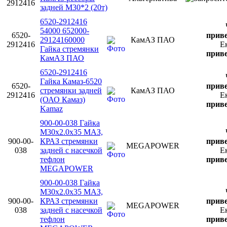
2912416
задней М30*2 (20т)
6520-2912416
54000 652000-
6520-
приве
29124160000
КамАЗ ПАО
2912416
Е
Гайка стремянки
приве
КамАЗ ПАО
6520-2912416
Гайка Камаз-6520
6520-
приве
стремянки задней
КамАЗ ПАО
2912416
Е
(ОАО Камаз)
приве
Kamaz
900-00-038 Гайка
М30х2.0х35 МАЗ,
900-00-
КРАЗ стремянки
приве
MEGAPOWER
038
задней с насечкой
Е
тефлон
приве
MEGAPOWER
900-00-038 Гайка
М30х2.0х35 МАЗ,
900-00-
КРАЗ стремянки
приве
MEGAPOWER
038
задней с насечкой
Е
тефлон
приве