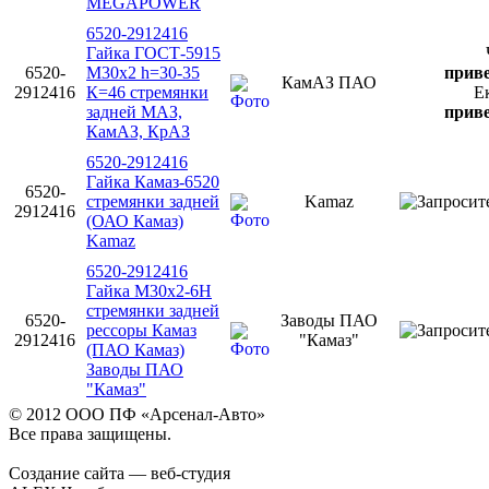
MEGAPOWER
6520-2912416
Гайка ГОСТ-5915
6520-
М30х2 h=30-35
приве
КамАЗ ПАО
2912416
К=46 стремянки
Е
задней МАЗ,
приве
КамАЗ, КрАЗ
6520-2912416
Гайка Камаз-6520
6520-
стремянки задней
Kamaz
2912416
(ОАО Камаз)
Kamaz
6520-2912416
Гайка М30х2-6Н
стремянки задней
6520-
Заводы ПАО
рессоры Камаз
2912416
"Камаз"
(ПАО Камаз)
Заводы ПАО
"Камаз"
© 2012 ООО ПФ «Арсенал-Авто»
Все права защищены.
Создание сайта — веб-студия