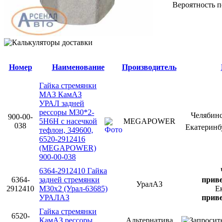
Вероятность п
Номер
Наименование
Производитель
Гайка стремянки
МАЗ КамАЗ
УРАЛ задней
рессоры М30*2-
Челябин
900-00-
5Н6Н с насечкой
MEGAPOWER
038
Екатерин
тефлон, 349600,
6520-2912416
(MEGAPOWER)
900-00-038
6364-2912410 Гайка
6364-
задней стремянки
приве
УралАЗ
2912410
М30х2 (Урал-63685)
Е
УРАЛАЗ
приве
Гайка стремянки
6520-
КамАЗ рессоры
Альтернатива