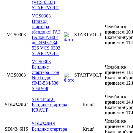
(VCS 0303)
STARTVOLT
VCS0303
Привод
стартера
Челябинск
(бендикс) ГАЗ
привезем 10.
VCS0303
STARTVOLT
ГАЗон Next с
Екатеринбург
дв. ЯМЗ-534,
привезем 11.
536 VCS 0303
STARTVOLT
VCS0303
Бендикс
Челябинск
стартера Г-он
привезем 11.
VCS0303
STARTVOLT
Next с дв.
Екатеринбург
ЯМЗ-534/536
привезем 12.
StartVolt
Челябинск
SDI4346LC
привезем 14.
SDI4346LC
Бендикс стартера
Krauf
Екатеринбург
KRAUF
привезем 17.
Челябинск
SDI4346HS
привезем 17.
SDI4346HS
Бендикс стартера
Krauf
Екатеринбург