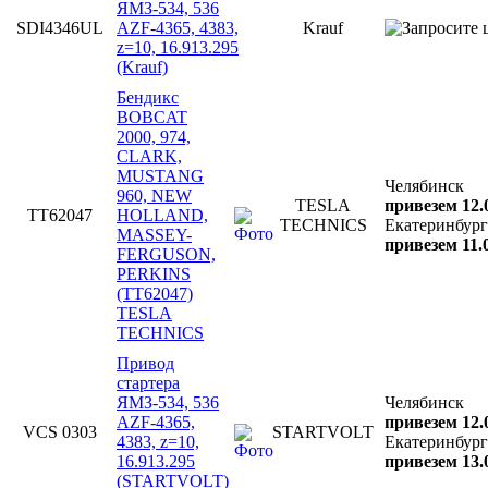
ЯМЗ-534, 536
SDI4346UL
AZF-4365, 4383,
Krauf
z=10, 16.913.295
(Krauf)
Бендикс
BOBCAT
2000, 974,
CLARK,
MUSTANG
Челябинск
960, NEW
TESLA
привезем 12.
TT62047
HOLLAND,
TECHNICS
Екатеринбург
MASSEY-
привезем 11.
FERGUSON,
PERKINS
(TT62047)
TESLA
TECHNICS
Привод
стартера
ЯМЗ-534, 536
Челябинск
AZF-4365,
привезем 12.
VCS 0303
STARTVOLT
4383, z=10,
Екатеринбург
16.913.295
привезем 13.
(STARTVOLT)