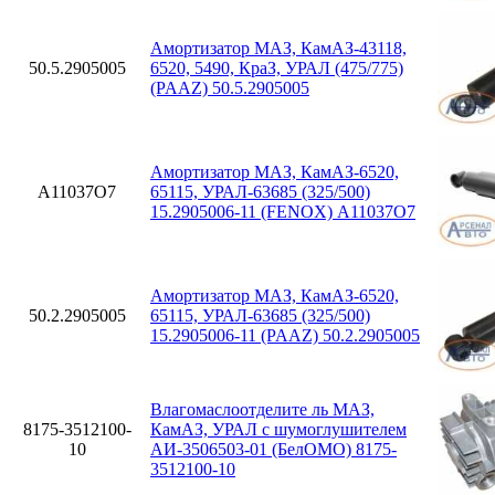
Амортизатор МАЗ, КамАЗ-43118,
50.5.2905005
6520, 5490, КраЗ, УРАЛ (475/775)
(PAAZ) 50.5.2905005
Амортизатор МАЗ, КамАЗ-6520,
A11037O7
65115, УРАЛ-63685 (325/500)
15.2905006-11 (FENOX) A11037O7
Амортизатор МАЗ, КамАЗ-6520,
50.2.2905005
65115, УРАЛ-63685 (325/500)
15.2905006-11 (PAAZ) 50.2.2905005
Влагомаслоотделите ль МАЗ,
8175-3512100-
КамАЗ, УРАЛ с шумоглушителем
10
АИ-3506503-01 (БелОМО) 8175-
3512100-10