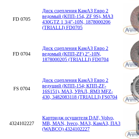
Диск сцепления КамАЗ Евро 2
ведомый (КПП-154, ZF 9S), МАЗ
FD 0705
430GTZ 1 3/4″-10N, 1878000206
(TRIALLI) FD0705
Диск сцепления КамАЗ Евро 2
FD 0704
ведомый (КПП-ZF) 2″-10N,
1878000205 (TRIALLI) FD0704
Диск сцепления КамАЗ Евро 2
ведущий (КПП-154; КПП-ZF-
FS 0704
16S151), МАЗ, УРАЛ, ЯМЗ MFZ-
430, 3482083118 (TRIALLI) FS0704
Картридж осушителя DAF, Volvo,
4324102227
MB, MAN, Iveco, МАЗ, КамАЗ, ПА3
(WABCO) 4324102227