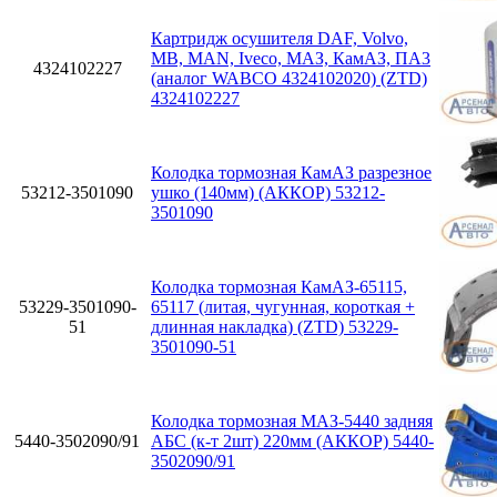
Картридж осушителя DAF, Volvo,
MB, MAN, Iveco, МАЗ, КамАЗ, ПА3
4324102227
(аналог WABCO 4324102020) (ZTD)
4324102227
Колодка тормозная КамАЗ разрезное
53212-3501090
ушко (140мм) (АККОР) 53212-
3501090
Колодка тормозная КамАЗ-65115,
53229-3501090-
65117 (литая, чугунная, короткая +
51
длинная накладка) (ZTD) 53229-
3501090-51
Колодка тормозная МАЗ-5440 задняя
5440-3502090/91
АБС (к-т 2шт) 220мм (АККОР) 5440-
3502090/91