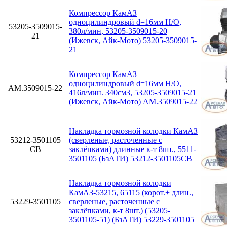
Компрессор КамАЗ
одноцилиндровый d=16мм Н/О,
53205-3509015-
380л/мин, 53205-3509015-20
21
(Ижевск, Айк-Мото) 53205-3509015-
21
Компрессор КамАЗ
одноцилиндровый d=16мм Н/О,
АМ.3509015-22
416л/мин. 340см3, 53205-3509015-21
(Ижевск, Айк-Мото) АМ.3509015-22
Накладка тормозной колодки КамАЗ
53212-3501105
(сверленые, расточенные с
СВ
заклёпками) длинные к-т 8шт., 5511-
3501105 (БзАТИ) 53212-3501105СВ
Накладка тормозной колодки
КамАЗ-53215, 65115 (корот.+ длин.,
53229-3501105
сверленые, расточенные с
заклёпками, к-т 8шт.) (53205-
3501105-51) (БзАТИ) 53229-3501105