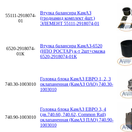
Втулка балансира КамАЗ
55111-2918074-
(гроднамид комплект 4шт.)
01
ЭЛЕМЕНТ 55111-2918074-01
Втулка балансира КамАЗ-6520
6520-2918074-
(НПО РОСТАР) к-т 2шт+смазка
01К
6520-2918074-01К
Головка блока КамАЗ ЕВРО 1, 2, 3
740.30-1003010
оклапаненная (КамАЗ ОАО) 740.30-
1003010
Головка блока КамАЗ ЕВРО 3, 4
(дв.740.60, 740.62, Common Rail)
740.90-1003010
оклапаненная (КамАЗ ПАО) 740.90-
1003010