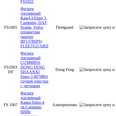
FS1022
Фильтр
топливный
КамАЗ-Евро 3,
Cummins, DAF,
FS1065
Scania, Volvo
Fleetguard
сепаратора
(аналог
BF1378SPS)
FLEETGUARD
Фильтр
топливный
CUMMINS
FS1003
DONG FENG
Dong Feng
DF
SHAANXI
Евро-3 4070801
грубой очистки
с датчиком
Фильтр
топливный
Камаз Евро-4
FS 1067
Альтернатива
дв.Cummins
6ISBe