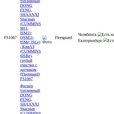
топливный
DONG
FENG,
SHAANXI
Shacman
(CUMMINS
M11;
ISM11;
Челябинск
FS1067
QSM11;
Fleetguard
Екатеринбург
ISMe; ISLe)
; КамАЗ
(CUMMINS
6ISBe),
грубой
очистки с
датчиком
(Fleetguard)
FS1067
Фильтр
топливный
DONG
FENG,
SHAANXI
Shacman
(CUMMINS