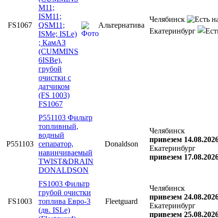
M11;
ISM11;
Челябинск
FS1067
QSM11;
Альтернатива
Екатеринбург
ISMe; ISLe)
; КамАЗ
(CUMMINS
6ISBe),
грубой
очистки с
датчиком
(FS 1003)
FS1067
P551103 Фильтр
топливный,
Челябинск
водный
привезем 14.08.202
P551103
сепаратор,
Donaldson
Екатеринбург
навинчиваемый
привезем 17.08.202
TWIST&DRAIN
DONALDSON
FS1003 Фильтр
Челябинск
грубой очистки
привезем 24.08.202
FS1003
топлива Евро-3
Fleetguard
Екатеринбург
(дв. ISLe)
привезем 25.08.202