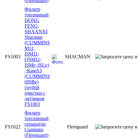
(Fleetguard)
Фильтр
топливный
DONG
FENG,
SHAANXI
Shacman
(CUMMINS
M11;
ISM11;
FS1003
SHACMAN
QSM11;
ISMe; ISLe)
; КамАЗ
(CUMMINS
6ISBe)
грубой
очистки с
датчиком
FS1003
Фильтр
топливный
сепаратор
FS1022
Fleetguard
Cummins
(Fleetguard)