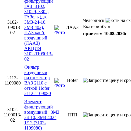
фильтрующий
ГАЗ- 3102,
31029, 3302,
ГАЗель (дв.
Челябинск
3102-
ЗМЗ-24-10,
Екатеринбург
1109013-
ЗМЗ-402),
ЛААЗ
02
ПАЗ карб.
привезем 10.08.2026г
воздушный
(ЛААЗ)
АКЦИЯ
3102-1109013-
02
Фильтр
воздушный
2112-
на инжектор
Hofer
1109080
ВАЗ 2110 с
сеткой Hofer
2112-1109080
Элемент
фильтрующий
3102-
воздушный "ЗМЗ
1109013-
ПТП
24-10, ЗМЗ 402"
02
1/12 (3102-
1109080)