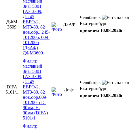
масляный
ЗиЛ-5301,
ГАЗ-3309,
Д-245
Челябинск
ДФМ
ЕВРО-2,
Екатеринбург
ДЗАФ
3609
МТЗ-80, 82
привезем 10.08.2026г
нов.обр., 245-
1012005, 009-
1012005
(ДЗАФ)
ДФМ3609
Фильтр
масляный
ЗиЛ-5301,
ГАЗ-3309,
Д-245
Челябинск
DIFA
ЕВРО-2,
Екатеринбург
Дифа
5101/1
МТЗ-80, 82
привезем 10.08.2026г
нов.обр.009-
101200 5 D-
90мм, H-
90мм (DIFA)
5101/1
Фильтр