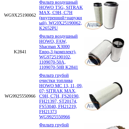
Фильтр воздушный
HOWO T5G, SITRAK
MAX, C9H, C7H
WG9X25190062
(внутренний+наружн
ый), WG9X25190062,
K2652PU
Фильтр воздушный
HOWO, FAW,
Shacman X3000
K2841
Евро-3 (комплект),
WG9725190102,
1109070-50A,
1109070-50B K2841
Фильтр грубой
очистки топлива
HOWO MC 13, 11, 09,
07; SITRAK MAX,
WG9925550966
C9H, C7H, FS20190,
FH21397, ST20174,
FS53040, FH21219,
FH21373
WG9925550966
Фильтр грубой