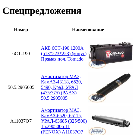
Спецпредложения
Номер
Наименование
АКБ 6СТ-190 1200А
6СТ-190
(513*223*223) (конус)
Прямая пол. Tornado
Амортизатор МАЗ,
КамАЗ-43118, 6520,
50.5.2905005
5490, КраЗ, УРАЛ
(475/775) (PAAZ)
50.5.2905005
Амортизатор МАЗ,
КамАЗ-6520, 65115,
A11037O7
УРАЛ-63685 (325/500)
15.2905006-11
(FENOX) A11037O7