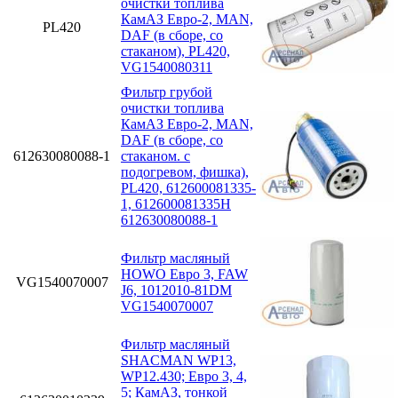
очистки топлива
КамАЗ Евро-2, MAN,
PL420
DAF (в сборе, со
стаканом), PL420,
VG1540080311
Фильтр грубой
очистки топлива
КамАЗ Евро-2, MAN,
DAF (в сборе, со
612630080088-1
стаканом. с
подогревом, фишка),
PL420, 612600081335-
1, 612600081335H
612630080088-1
Фильтр масляный
HOWO Евро 3, FAW
VG1540070007
J6, 1012010-81DM
VG1540070007
Фильтр масляный
SHACMAN WP13,
WP12.430; Eвро 3, 4,
5; КамАЗ, тонкой