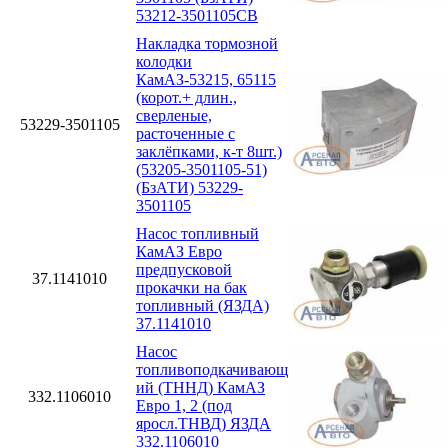
53212-3501105СВ
Накладка тормозной
колодки
КамАЗ-53215, 65115
(корот.+ длин.,
сверленые,
53229-3501105
расточенные с
заклёпками, к-т 8шт.)
(53205-3501105-51)
(БзАТИ) 53229-
3501105
Насос топливный
КамАЗ Евро
предпусковой
37.1141010
прокачки на бак
топливный (ЯЗДА)
37.1141010
Насос
топливоподкачивающ
ий (ТННД) КамАЗ
332.1106010
Евро 1, 2 (под
яросл.ТНВД) ЯЗДА
332.1106010