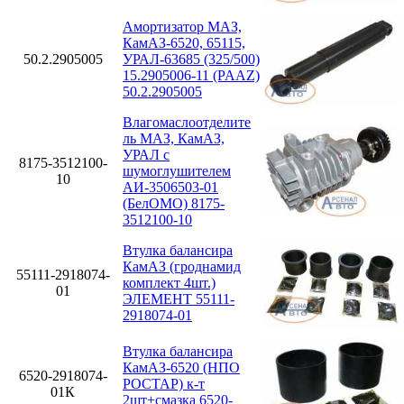
Амортизатор МАЗ,
КамАЗ-6520, 65115,
50.2.2905005
УРАЛ-63685 (325/500)
15.2905006-11 (PAAZ)
50.2.2905005
Влагомаслоотделите
ль МАЗ, КамАЗ,
УРАЛ с
8175-3512100-
шумоглушителем
10
АИ-3506503-01
(БелОМО) 8175-
3512100-10
Втулка балансира
КамАЗ (гроднамид
55111-2918074-
комплект 4шт.)
01
ЭЛЕМЕНТ 55111-
2918074-01
Втулка балансира
КамАЗ-6520 (НПО
6520-2918074-
РОСТАР) к-т
01К
2шт+смазка 6520-