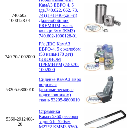
КамАЗ ЕВРО 4, 5
(дв.740.622, 662, 73,
740.602-
74) (Г+П+К+у.к.+п)
1000128-01
Дальнобойщик
PREMIUM, масл.
кольцо 3мм (КМЗ)
740.602-1000128-01
Р/к ДВС КамАЗ
ЕВРО-4, 5 с желобом
(53 наим/170 дет)
740.70-1002000
(ЭКОНОМ
ПРЕМИУМ) 740.70-
1002000
Сиденье КамАЗ Евро
водителя
53205-6800010
(анатомическое, с
подголовником)
ткань 53205-6800010
Стремянка
Камаз-5360 рессоры
5360-2912408-
задней h=520мм
20
М27*2 КММЗ 5360-