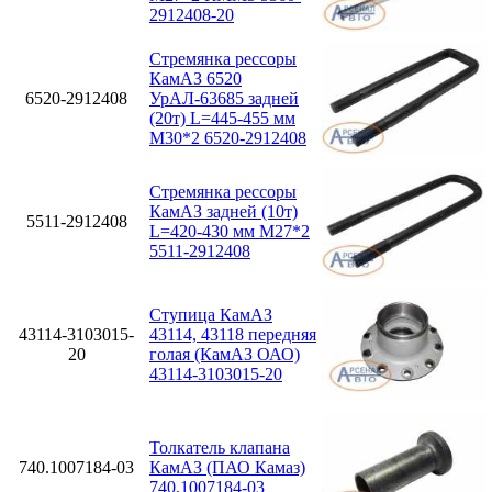
2912408-20
Стремянка рессоры
КамАЗ 6520
6520-2912408
УрАЛ-63685 задней
(20т) L=445-455 мм
М30*2 6520-2912408
Стремянка рессоры
КамАЗ задней (10т)
5511-2912408
L=420-430 мм М27*2
5511-2912408
Ступица КамАЗ
43114-3103015-
43114, 43118 передняя
20
голая (КамАЗ ОАО)
43114-3103015-20
Толкатель клапана
740.1007184-03
КамАЗ (ПАО Камаз)
740.1007184-03