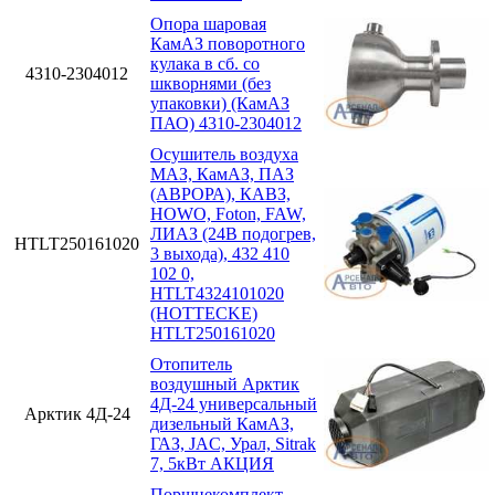
Опора шаровая
КамАЗ поворотного
кулака в сб. со
4310-2304012
шкворнями (без
упаковки) (КамАЗ
ПАО) 4310-2304012
Осушитель воздуха
МАЗ, КамАЗ, ПАЗ
(АВРОРА), КАВЗ,
HOWO, Foton, FAW,
ЛИАЗ (24В подогрев,
HTLT250161020
3 выхода), 432 410
102 0,
HTLT4324101020
(HOTTECKE)
HTLT250161020
Отопитель
воздушный Арктик
4Д-24 универсальный
Арктик 4Д-24
дизельный КамАЗ,
ГАЗ, JAC, Урал, Sitrak
7, 5кВт АКЦИЯ
Поршнекомплект