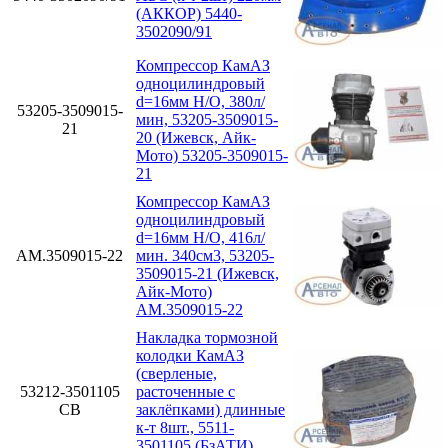
(АККОР) 5440-
3502090/91
Компрессор КамАЗ
одноцилиндровый
d=16мм Н/О, 380л/
53205-3509015-
мин, 53205-3509015-
21
20 (Ижевск, Айк-
Мото) 53205-3509015-
21
Компрессор КамАЗ
одноцилиндровый
d=16мм Н/О, 416л/
АМ.3509015-22
мин. 340см3, 53205-
3509015-21 (Ижевск,
Айк-Мото)
АМ.3509015-22
Накладка тормозной
колодки КамАЗ
(сверленые,
53212-3501105
расточенные с
СВ
заклёпками) длинные
к-т 8шт., 5511-
3501105 (БзАТИ)