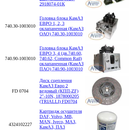
2918074-01К
Головка блока КамАЗ
ЕВРО 1, 2, 3
740.30-1003010
оклапаненная (КамАЗ
ОАО) 740.30-1003010
Головка блока КамАЗ
ЕВРО 3, 4 (дв.740.60,
740.90-1003010
740.62, Common Rail)
оклапаненная (КамАЗ
ПАО) 740.90-1003010
Диск сцепления
КамАЗ Евро 2
FD 0704
ведомый (КПП-ZF)
2″-10N, 1878000205
(TRIALLI) FD0704
Картридж осушителя
DAF, Volvo, MB,
MAN, Iveco, МАЗ,
4324102227
КамАЗ, ПА3