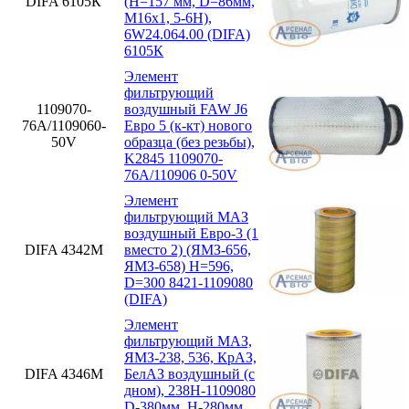
DIFA 6105К
(H=157 мм, D=86мм,
M16x1, 5-6H),
6W24.064.00 (DIFA)
6105К
Элемент
фильтрующий
1109070-
воздушный FAW J6
76А/1109060-
Евро 5 (к-кт) нового
50V
образца (без резьбы),
K2845 1109070-
76А/110906 0-50V
Элемент
фильтрующий МАЗ
воздушный Евро-3 (1
DIFA 4342М
вместо 2) (ЯМЗ-656,
ЯМЗ-658) H=596,
D=300 8421-1109080
(DIFA)
Элемент
фильтрующий МАЗ,
ЯМЗ-238, 536, КрАЗ,
DIFA 4346М
БелАЗ воздушный (с
дном), 238Н-1109080
D-380мм, H-280мм