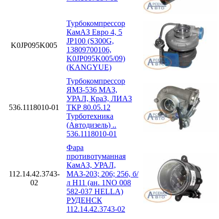
Турбокомпрессор
КамАЗ Евро 4, 5
JP100 (S300G,
K0JP095K005
13809700106,
K0JP095K005/09)
(KANGYUE)
Турбокомпрессор
ЯМЗ-536 МАЗ,
УРАЛ, КраЗ, ЛИАЗ
536.1118010-01
ТКР 80.05.12
Турботехника
(Автодизель) ..
536.1118010-01
Фара
противотуманная
КамАЗ, УРАЛ,
112.14.42.3743-
МАЗ-203; 206; 256, б/
02
л H11 (ан. 1NO 008
582-037 HELLA)
РУДЕНСК
112.14.42.3743-02