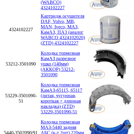
(WABCO)
4324102227
Картридж осушителя
DAF, Volvo, MB,
MAN, Iveco, МАЗ,
4324102227
КамАЗ, ПА3 (аналог
WABCO 4324102020)
(ZTD) 4324102227
Колодка тормозная
КамАЗ разрезное
53212-3501090
ушко (140мм)
(АККОР) 53212-
3501090
Колодка тормозная
КамАЗ-65115, 65117
53229-3501090-
(литая, чугунная,
51
короткая + длинная
накладка) (ZTD)
53229-3501090-51
Колодка тормозная
МАЗ-5440 задняя
5440-3502090/91
АБС (к-т 2шт) 220мм