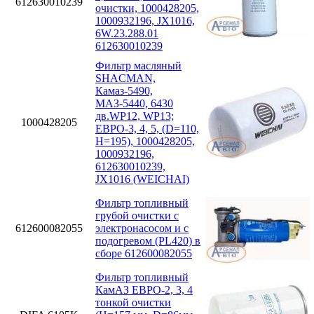
612630010239
очистки, 1000428205,
1000932196, JX1016,
6W.23.288.01
612630010239
Фильтр масляный
SHACMAN,
Камаз-5490,
МАЗ-5440, 6430
дв.WP12, WP13;
1000428205
ЕВРО-3, 4, 5, (D=110,
H=195), 1000428205,
1000932196,
612630010239,
JX1016 (WEICHAI)
Фильтр топливный
грубой очистки с
612600082055
электронасосом и с
подогревом (PL420) в
сборе 612600082055
Фильтр топливный
КамАЗ ЕВРО-2, 3, 4
тонкой очистки