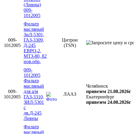
(Ливны)
009-
1012005
Фильтр
масляный
ЗиЛ-5301,
009-
ГАЗ-3309,
Цитрон
1012005
Д-245
(TSN)
ЕВРО-2,
МТЗ-80, 82
нов.обр.
009-
1012005
Фильтр
масляный
Челябинск
009-
для а/м
привезем 21.08.2026г
ЛААЗ
1012005
ГАЗ-3310,
Екатеринбург
ЗИЛ-5301
привезем 24.08.2026г
с
дв.Д-245
Ливны
Фильтр
масляный