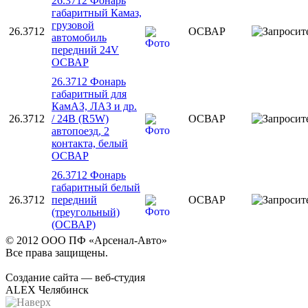
26.3712 Фонарь
габаритный Камаз,
грузовой
26.3712
ОСВАР
автомобиль
передний 24V
ОСВАР
26.3712 Фонарь
габаритный для
КамАЗ, ЛАЗ и др.
26.3712
/ 24В (R5W)
ОСВАР
автопоезд, 2
контакта, белый
ОСВАР
26.3712 Фонарь
габаритный белый
26.3712
передний
ОСВАР
(треугольный)
(ОСВАР)
© 2012 ООО ПФ «Арсенал-Авто»
Все права защищены.
Создание сайта — веб-студия
ALEX Челябинск