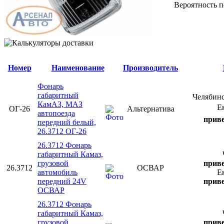
Вероятность п
Номер
Наименование
Производитель
Фонарь
габаритный
Челябин
КамАЗ, МАЗ
Е
ОГ-26
Альтернатива
автопоезда
приве
передний белый,
26.3712 ОГ-26
26.3712 Фонарь
габаритный Камаз,
грузовой
приве
26.3712
ОСВАР
автомобиль
Е
передний 24V
приве
ОСВАР
26.3712 Фонарь
габаритный Камаз,
грузовой
приве