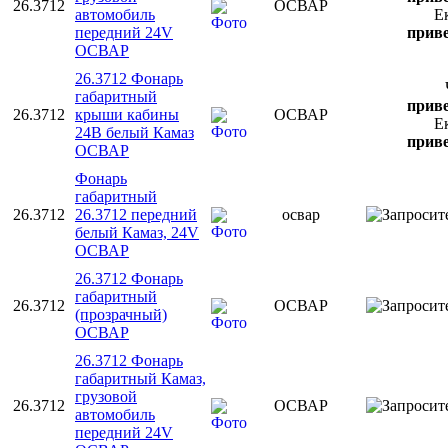
26.3712
ОСВАР
автомобиль
Е
передний 24V
приве
ОСВАР
26.3712 Фонарь
габаритный
приве
26.3712
крыши кабины
ОСВАР
Е
24В белый Камаз
приве
ОСВАР
Фонарь
габаритный
26.3712
26.3712 передний
освар
белый Камаз, 24V
ОСВАР
26.3712 Фонарь
габаритный
26.3712
ОСВАР
(прозрачный)
ОСВАР
26.3712 Фонарь
габаритный Камаз,
грузовой
26.3712
ОСВАР
автомобиль
передний 24V