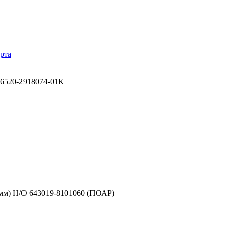
рта
6520-2918074-01К
1мм) Н/О 643019-8101060 (ПОАР)