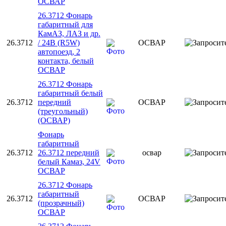
ОСВАР
26.3712 Фонарь
габаритный для
КамАЗ, ЛАЗ и др.
26.3712
/ 24В (R5W)
ОСВАР
автопоезд, 2
контакта, белый
ОСВАР
26.3712 Фонарь
габаритный белый
26.3712
передний
ОСВАР
(треугольный)
(ОСВАР)
Фонарь
габаритный
26.3712
26.3712 передний
освар
белый Камаз, 24V
ОСВАР
26.3712 Фонарь
габаритный
26.3712
ОСВАР
(прозрачный)
ОСВАР