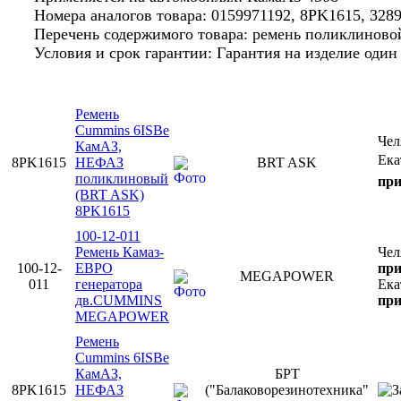
Номера аналогов товара: 0159971192, 8PK1615, 3289
Перечень содержимого товара: ремень поликлиновой
Условия и срок гарантии: Гарантия на изделие оди
Ремень
Cummins 6ISBe
Чел
КамАЗ,
Ека
8PK1615
НЕФАЗ
BRT ASK
поликлиновый
при
(BRT ASK)
8PK1615
100-12-011
Ремень Камаз-
Чел
100-12-
ЕВРО
при
MEGAPOWER
011
генератора
Ека
дв.CUMMINS
при
MEGAPOWER
Ремень
Cummins 6ISBe
КамАЗ,
БРТ
8PK1615
НЕФАЗ
("Балаковорезинотехника"