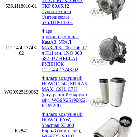
УРАЛ, КраЗ, ЛИАЗ
536.1118010-01
ТКР 80.05.12
Турботехника
(Автодизель) ..
536.1118010-01
Фара
противотуманная
КамАЗ, УРАЛ,
112.14.42.3743-
МАЗ-203; 206; 256, б/
02
л H11 (ан. 1NO 008
582-037 HELLA)
РУДЕНСК
112.14.42.3743-02
Фильтр воздушный
HOWO T5G, SITRAK
MAX, C9H, C7H
WG9X25190062
(внутренний+наружн
ый), WG9X25190062,
K2652PU
Фильтр воздушный
HOWO, FAW,
Shacman X3000
K2841
Евро-3 (комплект),
WG9725190102,