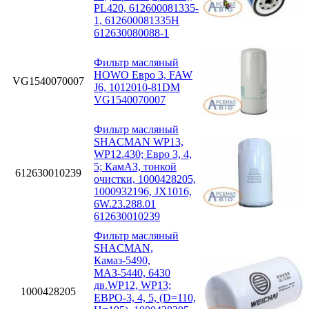
PL420, 612600081335-
1, 612600081335H
612630080088-1
Фильтр масляный
HOWO Евро 3, FAW
VG1540070007
J6, 1012010-81DM
VG1540070007
Фильтр масляный
SHACMAN WP13,
WP12.430; Eвро 3, 4,
5; КамАЗ, тонкой
612630010239
очистки, 1000428205,
1000932196, JX1016,
6W.23.288.01
612630010239
Фильтр масляный
SHACMAN,
Камаз-5490,
МАЗ-5440, 6430
дв.WP12, WP13;
1000428205
ЕВРО-3, 4, 5, (D=110,