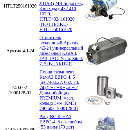
ЛИАЗ (24В подогрев,
HTLT250161020
3 выхода), 432 410
102 0,
HTLT4324101020
(HOTTECKE)
HTLT250161020
Отопитель
воздушный Арктик
4Д-24 универсальный
Арктик 4Д-24
дизельный КамАЗ,
ГАЗ, JAC, Урал, Sitrak
7, 5кВт АКЦИЯ
Поршнекомплект
КамАЗ ЕВРО 4, 5
(дв.740.622, 662, 73,
740.602-
74) (Г+П+К+у.к.+п)
1000128-01
Дальнобойщик
PREMIUM, масл.
кольцо 3мм (КМЗ)
740.602-1000128-01
Р/к ДВС КамАЗ
ЕВРО-4, 5 с желобом
(53 наим/170 дет)
740.70-1002000