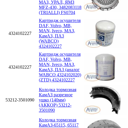
МАЗ, УРАЛ, ЯМЗ
MFZ-430, 3482083118
(TRIALLI) FS0704
Картридж осушителя
DAF, Volvo, MB,
MAN, Iveco, МАЗ,
4324102227
КамАЗ, ПА3
(WABCO)
4324102227
Картридж осушителя
DAF, Volvo, MB,
MAN, Iveco, МАЗ,
4324102227
КамАЗ, ПА3 (аналог
WABCO 4324102020)
(ZTD) 4324102227
Колодка тормозная
КамАЗ разрезное
53212-3501090
ушко (140мм)
(АККОР) 53212-
3501090
Колодка тормозная
КамАЗ-65115, 65117