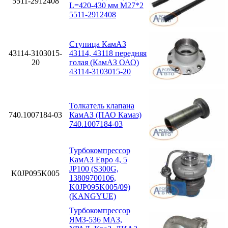
5511-2912408
L=420-430 мм М27*2
5511-2912408
Ступица КамАЗ
43114-3103015-
43114, 43118 передняя
20
голая (КамАЗ ОАО)
43114-3103015-20
Толкатель клапана
740.1007184-03
КамАЗ (ПАО Камаз)
740.1007184-03
Турбокомпрессор
КамАЗ Евро 4, 5
JP100 (S300G,
K0JP095K005
13809700106,
K0JP095K005/09)
(KANGYUE)
Турбокомпрессор
ЯМЗ-536 МАЗ,