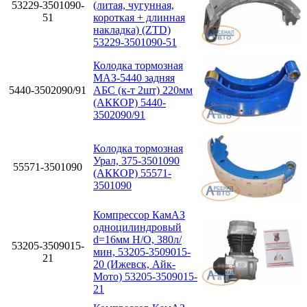
53229-3501090-
(литая, чугунная,
51
короткая + длинная
накладка) (ZTD)
53229-3501090-51
Колодка тормозная
МАЗ-5440 задняя
5440-3502090/91
АБС (к-т 2шт) 220мм
(АККОР) 5440-
3502090/91
Колодка тормозная
Урал, 375-3501090
55571-3501090
(АККОР) 55571-
3501090
Компрессор КамАЗ
одноцилиндровый
d=16мм Н/О, 380л/
53205-3509015-
мин, 53205-3509015-
21
20 (Ижевск, Айк-
Мото) 53205-3509015-
21