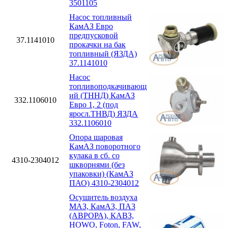
3501105
Насос топливный
КамАЗ Евро
предпусковой
37.1141010
прокачки на бак
топливный (ЯЗДА)
37.1141010
Насос
топливоподкачивающ
ий (ТННД) КамАЗ
332.1106010
Евро 1, 2 (под
яросл.ТНВД) ЯЗДА
332.1106010
Опора шаровая
КамАЗ поворотного
кулака в сб. со
4310-2304012
шкворнями (без
упаковки) (КамАЗ
ПАО) 4310-2304012
Осушитель воздуха
МАЗ, КамАЗ, ПАЗ
(АВРОРА), КАВЗ,
HOWO, Foton, FAW,