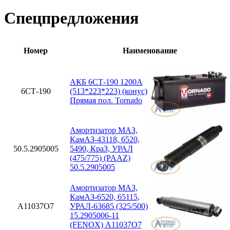
Спецпредложения
Номер
Наименование
АКБ 6СТ-190 1200А
6СТ-190
(513*223*223) (конус)
Прямая пол. Tornado
Амортизатор МАЗ,
КамАЗ-43118, 6520,
50.5.2905005
5490, КраЗ, УРАЛ
(475/775) (PAAZ)
50.5.2905005
Амортизатор МАЗ,
КамАЗ-6520, 65115,
A11037O7
УРАЛ-63685 (325/500)
15.2905006-11
(FENOX) A11037O7