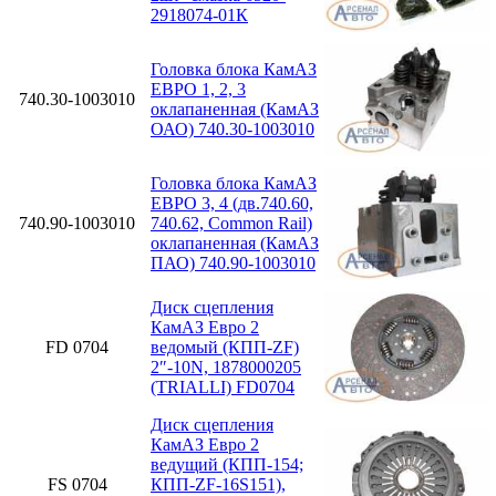
2918074-01К
Головка блока КамАЗ
ЕВРО 1, 2, 3
740.30-1003010
оклапаненная (КамАЗ
ОАО) 740.30-1003010
Головка блока КамАЗ
ЕВРО 3, 4 (дв.740.60,
740.90-1003010
740.62, Common Rail)
оклапаненная (КамАЗ
ПАО) 740.90-1003010
Диск сцепления
КамАЗ Евро 2
FD 0704
ведомый (КПП-ZF)
2″-10N, 1878000205
(TRIALLI) FD0704
Диск сцепления
КамАЗ Евро 2
ведущий (КПП-154;
FS 0704
КПП-ZF-16S151),