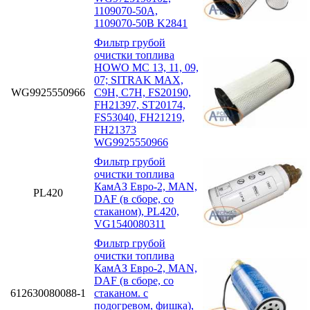
1109070-50A,
1109070-50B K2841
Фильтр грубой
очистки топлива
HOWO MC 13, 11, 09,
07; SITRAK MAX,
WG9925550966
C9H, C7H, FS20190,
FH21397, ST20174,
FS53040, FH21219,
FH21373
WG9925550966
Фильтр грубой
очистки топлива
КамАЗ Евро-2, MAN,
PL420
DAF (в сборе, со
стаканом), PL420,
VG1540080311
Фильтр грубой
очистки топлива
КамАЗ Евро-2, MAN,
DAF (в сборе, со
612630080088-1
стаканом. с
подогревом, фишка),