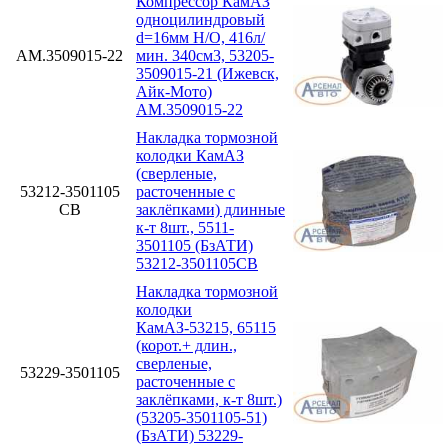
Компрессор КамАЗ
одноцилиндровый
d=16мм Н/О, 416л/
АМ.3509015-22
мин. 340см3, 53205-
3509015-21 (Ижевск,
Айк-Мото)
АМ.3509015-22
Накладка тормозной
колодки КамАЗ
(сверленые,
53212-3501105
расточенные с
СВ
заклёпками) длинные
к-т 8шт., 5511-
3501105 (БзАТИ)
53212-3501105СВ
Накладка тормозной
колодки
КамАЗ-53215, 65115
(корот.+ длин.,
сверленые,
53229-3501105
расточенные с
заклёпками, к-т 8шт.)
(53205-3501105-51)
(БзАТИ) 53229-