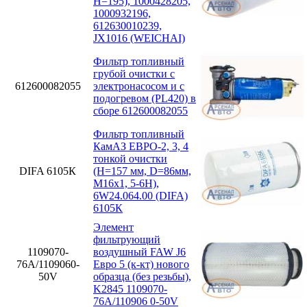
H=195), 1000428205,
1000932196,
612630010239,
JX1016 (WEICHAI)
Фильтр топливный
грубой очистки с
612600082055
электронасосом и с
подогревом (PL420) в
сборе 612600082055
Фильтр топливный
КамАЗ ЕВРО-2, 3, 4
тонкой очистки
DIFA 6105К
(H=157 мм, D=86мм,
M16x1, 5-6H),
6W24.064.00 (DIFA)
6105К
Элемент
фильтрующий
1109070-
воздушный FAW J6
76А/1109060-
Евро 5 (к-кт) нового
50V
образца (без резьбы),
K2845 1109070-
76А/110906 0-50V