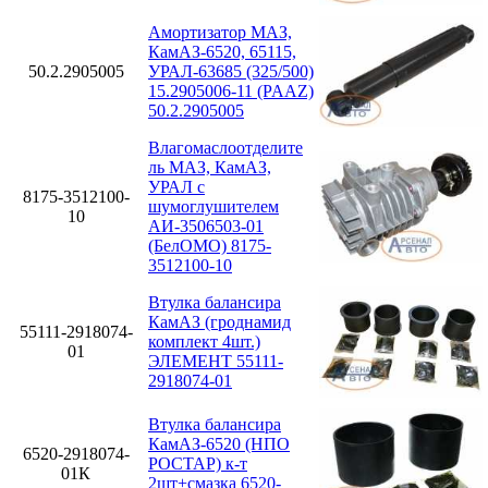
Амортизатор МАЗ,
КамАЗ-6520, 65115,
50.2.2905005
УРАЛ-63685 (325/500)
15.2905006-11 (PAAZ)
50.2.2905005
Влагомаслоотделите
ль МАЗ, КамАЗ,
УРАЛ с
8175-3512100-
шумоглушителем
10
АИ-3506503-01
(БелОМО) 8175-
3512100-10
Втулка балансира
КамАЗ (гроднамид
55111-2918074-
комплект 4шт.)
01
ЭЛЕМЕНТ 55111-
2918074-01
Втулка балансира
КамАЗ-6520 (НПО
6520-2918074-
РОСТАР) к-т
01К
2шт+смазка 6520-