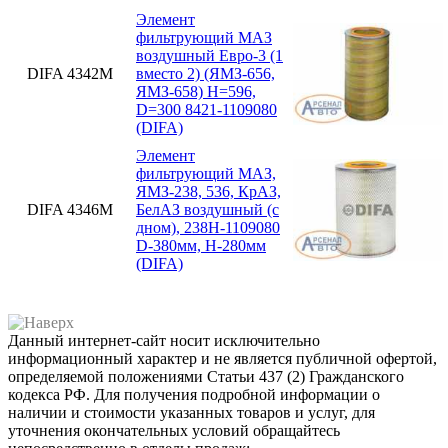
Элемент
фильтрующий МАЗ
воздушный Евро-3 (1
DIFA 4342М
вместо 2) (ЯМЗ-656,
ЯМЗ-658) H=596,
D=300 8421-1109080
(DIFA)
Элемент
фильтрующий МАЗ,
ЯМЗ-238, 536, КрАЗ,
DIFA 4346М
БелАЗ воздушный (с
дном), 238Н-1109080
D-380мм, H-280мм
(DIFA)
Данный интернет-сайт носит исключительно
информационный характер и не является публичной офертой,
определяемой положениями Статьи 437 (2) Гражданского
кодекса РФ. Для получения подробной информации о
наличии и стоимости указанных товаров и услуг, для
уточнения окончательных условий обращайтесь