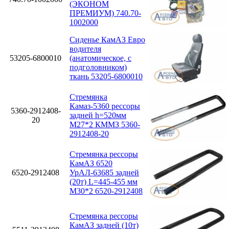
(ЭКОНОМ
ПРЕМИУМ) 740.70-
1002000
Сиденье КамАЗ Евро
водителя
53205-6800010
(анатомическое, с
подголовником)
ткань 53205-6800010
Стремянка
Камаз-5360 рессоры
5360-2912408-
задней h=520мм
20
М27*2 КММЗ 5360-
2912408-20
Стремянка рессоры
КамАЗ 6520
6520-2912408
УрАЛ-63685 задней
(20т) L=445-455 мм
М30*2 6520-2912408
Стремянка рессоры
КамАЗ задней (10т)