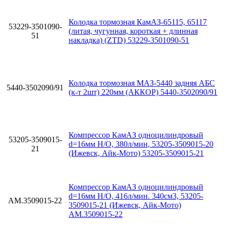
Колодка тормозная КамАЗ-65115, 65117
53229-3501090-
(литая, чугунная, короткая + длинная
51
накладка) (ZTD) 53229-3501090-51
Колодка тормозная МАЗ-5440 задняя АБС
5440-3502090/91
(к-т 2шт) 220мм (АККОР) 5440-3502090/91
Компрессор КамАЗ одноцилиндровый
53205-3509015-
d=16мм Н/О, 380л/мин, 53205-3509015-20
21
(Ижевск, Айк-Мото) 53205-3509015-21
Компрессор КамАЗ одноцилиндровый
d=16мм Н/О, 416л/мин. 340см3, 53205-
АМ.3509015-22
3509015-21 (Ижевск, Айк-Мото)
АМ.3509015-22