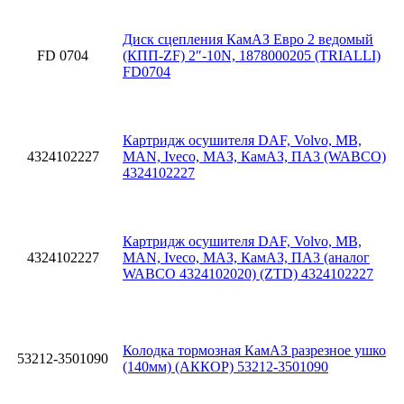
Диск сцепления КамАЗ Евро 2 ведомый
FD 0704
(КПП-ZF) 2″-10N, 1878000205 (TRIALLI)
FD0704
Картридж осушителя DAF, Volvo, MB,
4324102227
MAN, Iveco, МАЗ, КамАЗ, ПА3 (WABCO)
4324102227
Картридж осушителя DAF, Volvo, MB,
4324102227
MAN, Iveco, МАЗ, КамАЗ, ПА3 (аналог
WABCO 4324102020) (ZTD) 4324102227
Колодка тормозная КамАЗ разрезное ушко
53212-3501090
(140мм) (АККОР) 53212-3501090