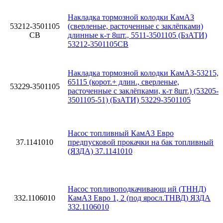
Накладка тормозной колодки КамАЗ
53212-3501105
(сверленые, расточенные с заклёпками)
СВ
длинные к-т 8шт., 5511-3501105 (БзАТИ)
53212-3501105СВ
Накладка тормозной колодки КамАЗ-53215,
65115 (корот.+ длин., сверленые,
53229-3501105
расточенные с заклёпками, к-т 8шт.) (53205-
3501105-51) (БзАТИ) 53229-3501105
Насос топливный КамАЗ Евро
37.1141010
предпусковой прокачки на бак топливный
(ЯЗДА) 37.1141010
Насос топливоподкачивающ ий (ТННД)
332.1106010
КамАЗ Евро 1, 2 (под яросл.ТНВД) ЯЗДА
332.1106010