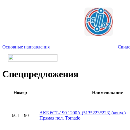
Основные направления
Свиде
Спецпредложения
Номер
Наименование
АКБ 6СТ-190 1200А (513*223*223) (конус)
6СТ-190
Прямая пол. Tornado