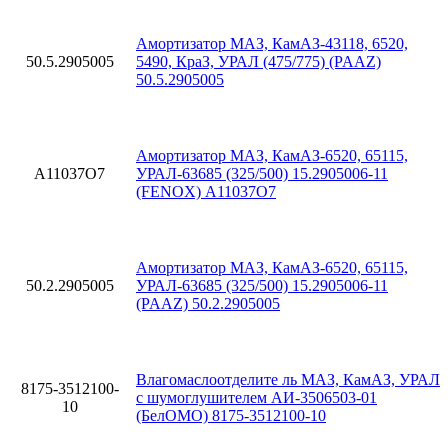
Амортизатор МАЗ, КамАЗ-43118, 6520,
50.5.2905005
5490, КраЗ, УРАЛ (475/775) (PAAZ)
50.5.2905005
Амортизатор МАЗ, КамАЗ-6520, 65115,
A11037O7
УРАЛ-63685 (325/500) 15.2905006-11
(FENOX) A11037O7
Амортизатор МАЗ, КамАЗ-6520, 65115,
50.2.2905005
УРАЛ-63685 (325/500) 15.2905006-11
(PAAZ) 50.2.2905005
Влагомаслоотделите ль МАЗ, КамАЗ, УРАЛ
8175-3512100-
с шумоглушителем АИ-3506503-01
10
(БелОМО) 8175-3512100-10