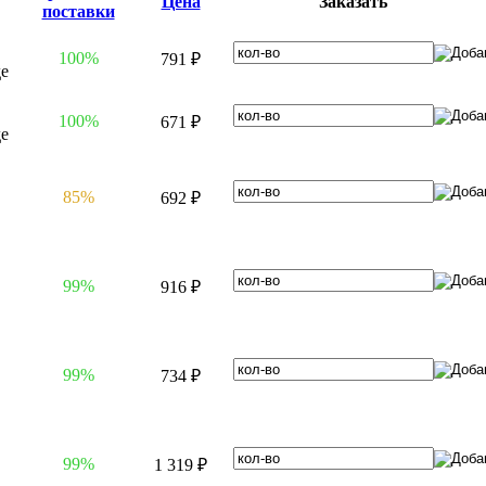
Цена
Заказать
поставки
100%
791 ₽
100%
671 ₽
85%
692 ₽
99%
916 ₽
99%
734 ₽
99%
1 319 ₽