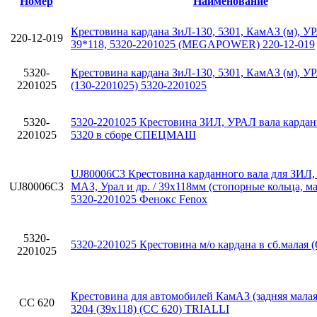
Номер
Наименование
Крестовина кардана ЗиЛ-130, 5301, КамАЗ (м), У
220-12-019
39*118, 5320-2201025 (MEGAPOWER) 220-12-019
5320-
Крестовина кардана ЗиЛ-130, 5301, КамАЗ (м), У
2201025
(130-2201025) 5320-2201025
5320-
5320-2201025 Крестовина ЗИЛ, УРАЛ вала кардан
2201025
5320 в сборе СПЕЦМАШ
UJ80006C3 Крестовина карданного вала для ЗИЛ,
UJ80006C3
МАЗ, Урал и др. / 39х118мм (стопорные кольца, м
5320-2201025 Фенокс Fenox
5320-
5320-2201025 Крестовина м/о кардана в сб.мала
2201025
Крестовина для автомобилей КамАЗ (задняя мала
CC 620
3204 (39х118) (CC 620) TRIALLI