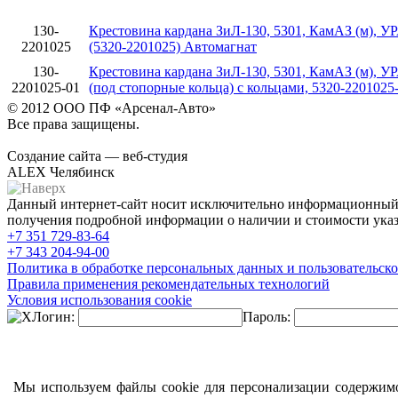
130-
Крестовина кардана ЗиЛ-130, 5301, КамАЗ (м), У
2201025
(5320-2201025) Автомагнат
130-
Крестовина кардана ЗиЛ-130, 5301, КамАЗ (м), У
2201025-01
(под стопорные кольца) с кольцами, 5320-2201025
© 2012 ООО ПФ «Арсенал-Авто»
Все права защищены.
Создание сайта — веб-студия
ALEX Челябинск
Данный интернет-сайт носит исключительно информационный х
получения подробной информации о наличии и стоимости указа
+7 351
729-83-64
+7 343
204-94-00
Политика в обработке персональных данных и пользовательско
Правила применения рекомендательных технологий
Условия использования cookie
Логин:
Пароль:
Мы используем файлы cookie для персонализации содержимо