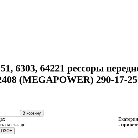
551, 6303, 64221 рессоры пере
902408 (MEGAPOWER) 290-17-25
дах
Екатерин
-
привезе
а ОЗОН