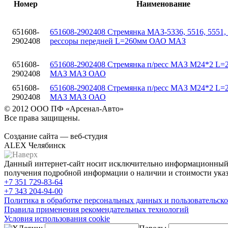
Номер
Наименование
651608-
651608-2902408 Стремянка МАЗ-5336, 5516, 5551, 
2902408
рессоры передней L=260мм ОАО МАЗ
651608-
651608-2902408 Стремянка п/ресс МАЗ М24*2 L
2902408
МАЗ МАЗ ОАО
651608-
651608-2902408 Стремянка п/ресс МАЗ М24*2 L
2902408
МАЗ МАЗ ОАО
© 2012 ООО ПФ «Арсенал-Авто»
Все права защищены.
Создание сайта — веб-студия
ALEX Челябинск
Данный интернет-сайт носит исключительно информационный х
получения подробной информации о наличии и стоимости указа
+7 351
729-83-64
+7 343
204-94-00
Политика в обработке персональных данных и пользовательско
Правила применения рекомендательных технологий
Условия использования cookie