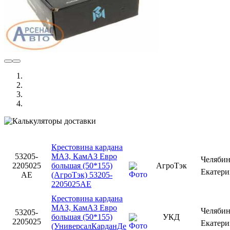
Крестовина кардана
53205-
МАЗ, КамАЗ Евро
Челяби
2205025
большая (50*155)
АгроТэк
Екатер
AE
(АгроТэк) 53205-
2205025AE
Крестовина кардана
МАЗ, КамАЗ Евро
Челяби
53205-
большая (50*155)
УКД
2205025
Екатер
(УниверсалКарданДе