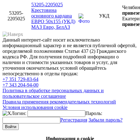
53205-2205025
Челябин
Крестовина
53205-
привезе
основного кардана
УКД
2205025
Екатери
ЕВРО 50х155 (УКД)
привезе
МАЗ Евро, БелАЗ
Данный интернет-сайт носит исключительно
информационный характер и не является публичной офертой,
определяемой положениями Статьи 437 (2) Гражданского
кодекса РФ. Для получения подробной информации о
наличии и стоимости указанных товаров и услуг, для
уточнения окончательных условий обращайтесь
непосредственно в отделы продаж:
+7 351
729-83-64
+7 343
204-94-00
Политика в обработке персональных данных и
пользовательское соглашение
Правила применения рекомендательных технологий
Условия использования cookie
Логин:
Пароль:
Регистрация
Забыли пароль?
Информация о cookie