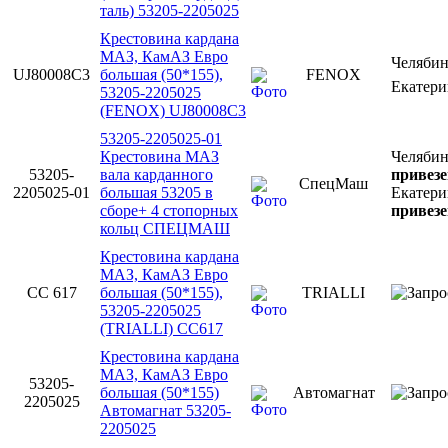
таль) 53205-2205025
Крестовина кардана
МАЗ, КамАЗ Евро
Челяби
UJ80008C3
большая (50*155),
FENOX
Екатер
53205-2205025
(FENOX) UJ80008C3
53205-2205025-01
Крестовина МАЗ
Челябин
53205-
вала карданного
привезе
СпецМаш
2205025-01
большая 53205 в
Екатери
сборе+ 4 стопорных
привезе
кольц СПЕЦМАШ
Крестовина кардана
МАЗ, КамАЗ Евро
CC 617
большая (50*155),
TRIALLI
53205-2205025
(TRIALLI) CC617
Крестовина кардана
МАЗ, КамАЗ Евро
53205-
большая (50*155)
Автомагнат
2205025
Автомагнат 53205-
2205025