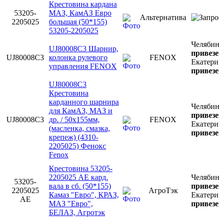
Крестовина кардана
53205-
МАЗ, КамАЗ Евро
Альтернатива
2205025
большая (50*155)
53205-2205025
Челябин
UJ80008C3 Шарнир,
привезе
UJ80008C3
колонка рулевого
FENOX
Екатери
управления FENOX
привезе
UJ80008C3
Крестовина
карданного шарнира
Челябин
для КамАЗ, МАЗ и
привезе
UJ80008C3
др. / 50х155мм,
FENOX
Екатери
(масленка, смазка,
привезе
крепеж) (4310-
2205025) Фенокс
Fenox
Крестовина 53205-
2205025 AE кард.
Челябин
53205-
вала в сб. (50*155)
привезе
2205025
АгроТэк
Камаз "Евро", КРАЗ,
Екатери
AE
МАЗ "Евро",
привезе
БЕЛАЗ, Агротэк