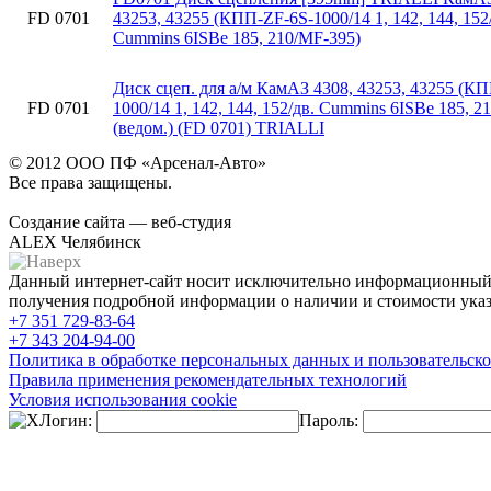
FD 0701
43253, 43255 (КПП-ZF-6S-1000/14 1, 142, 144, 152
Cummins 6ISBe 185, 210/MF-395)
Диск сцеп. для а/м КамАЗ 4308, 43253, 43255 (К
FD 0701
1000/14 1, 142, 144, 152/дв. Cummins 6ISBe 185, 2
(ведом.) (FD 0701) TRIALLI
© 2012 ООО ПФ «Арсенал-Авто»
Все права защищены.
Создание сайта — веб-студия
ALEX Челябинск
Данный интернет-сайт носит исключительно информационный х
получения подробной информации о наличии и стоимости указа
+7 351
729-83-64
+7 343
204-94-00
Политика в обработке персональных данных и пользовательско
Правила применения рекомендательных технологий
Условия использования cookie
Логин:
Пароль: