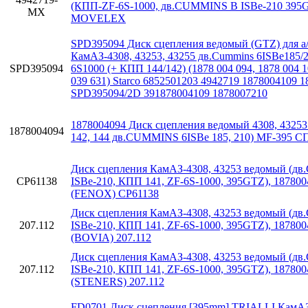
(КПП-ZF-6S-1000, дв.CUMMINS B ISBe-210 395
MX
MOVELEX
SPD395094 Диск сцепления ведомый (GTZ) для а
КамАЗ-4308, 43253, 43255 дв.Cummins 6ISBe185/
SPD395094
6S1000 (+ КПП 144/142) (1878 004 094, 1878 004 1
039 631) Starco 6852501203 4942719 1878004109 
SPD395094/2D 391878004109 1878007210
1878004094 Диск сцепления ведомый 4308, 43253
1878004094
142, 144 дв.CUMMINS 6ISBe 185, 210) MF-39
Диск сцепления КамАЗ-4308, 43253 ведомый (дв
CP61138
ISBe-210, КПП 141, ZF-6S-1000, 395GTZ), 187800
(FENOX) CP61138
Диск сцепления КамАЗ-4308, 43253 ведомый (дв
207.112
ISBe-210, КПП 141, ZF-6S-1000, 395GTZ), 187800
(BOVIA) 207.112
Диск сцепления КамАЗ-4308, 43253 ведомый (дв
207.112
ISBe-210, КПП 141, ZF-6S-1000, 395GTZ), 187800
(STENERS) 207.112
FD0701 Диск сцепления [395mm] TRIALLI КамАЗ