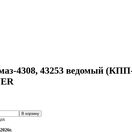
амаз-4308, 43253 ведомый (КП
WER
дах
2026г.