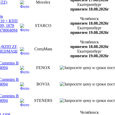
GTZ)
Movelex
Екатеринбург
привезем 18.08.2026г
/м
Челябинск
210 + КПП
привезем 18.08.2026г
09, 1878
STARCO
Екатеринбург
1878004094
привезем 19.08.2026г
Челябинск
 (КПП ZF,
привезем 18.08.2026г
СпецМаш
5 СПЕЦМАШ
Екатеринбург
привезем 19.08.2026г
.Cummins B
4094
FENOX
.Cummins B
4094
BOVIA
.Cummins B
4094
STENERS
Челябинск
 4308,