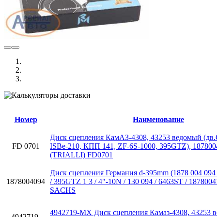
Номер
Наименование
Диск сцепления КамАЗ-4308, 43253 ведомый (дв
FD 0701
ISBe-210, КПП 141, ZF-6S-1000, 395GTZ), 187800
(TRIALLI) FD0701
Диск сцепления Германия d-395mm (1878 004 094 
1878004094
/ 395GTZ 1 3 / 4"-10N / 130 094 / 6463ST / 1878004
SACHS
4942719-MX Диск сцепления Камаз-4308, 43253 
4942719-