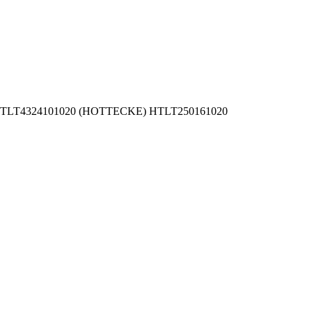
0, HTLT4324101020 (HOTTECKE) HTLT250161020